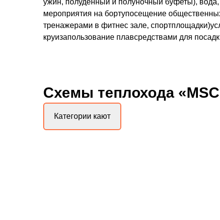
ужин, полуденный и полуночный буфеты), вода,
мероприятия на бортупосещение общественных
тренажерами в фитнес зале, спортплощадки)усл
круизапользование плавсредствами для посадки
Схемы
теплохода «MSC
Категории кают