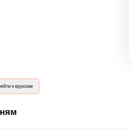
ейти к круизам
дням