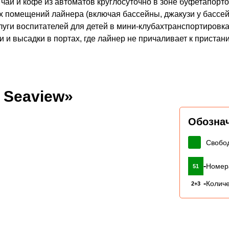
 чай и кофе из автоматов круглосуточно в зоне буфетапор
 помещений лайнера (включая бассейны, джакузи у бассей
уги воспитателей для детей в мини-клубахтранспортировка
 и высадки в портах, где лайнер не причаливает к пристан
 Seaview»
Обозна
Свобо
-
Номер
51
-
Количе
2+3