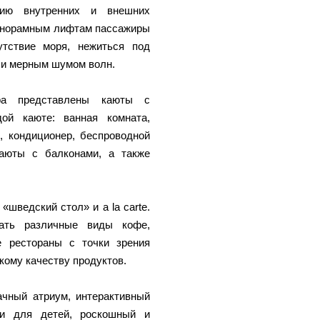
нию внутренних и внешних
панорамным лифтам пассажиры
тствие моря, нежиться под
 и мерным шумом волн.
ра представлены каюты с
ой каюте: ванная комната,
, кондиционер, беспроводной
каюты с балконами, а также
.
шведский стол» и a la carte.
ать различные виды кофе,
е рестораны с точки зрения
кому качеству продуктов.
ачный атриум, интерактивный
ями для детей, роскошный и