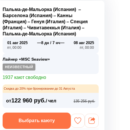
Пальма-де-Мальорка (Испания)
–
Барселона (Испания)
–
Канны
(Франция)
–
Генуя (Италия)
–
Специя
(Италия)
–
Чивитавеккья (Италия)
–
Пальма-де-Мальорка (Испания)
—
—
01 авг 2025
8 дн / 7 нч
08 авг 2025
пт, 00:00
пт, 00:00
Лайнер «MSC Seaview»
НЕИЗВЕСТНЫЙ
1937 кают свободно
Скидка до 20% при бронировании до 31 Августа
122 960 руб.
от
/ чел
135 256 руб.
Выбрать каюту