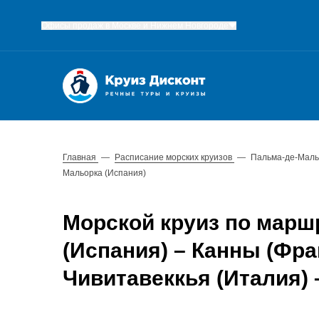
Офисы продаж в Москве и Нижнем Новгороде
Главная
—
Расписание морских круизов
—
Пальма-де-Мальо
Мальорка (Испания)
Морской круиз по марш
(Испания) – Канны (Фран
Чивитавеккья (Италия)