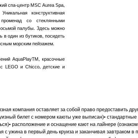
кий спа-центр MSC Aurea Spa,
 Уникальная конструктивная
променад со стеклянными
восьмой палубы. Здесь можно
 в один из бутиков, посидеть
исным морским пейзажем.
ений AquaPlayTM, красочные
 с LEGO и Chicco, детские и
зная компания оставляет за собой право предоставить друг
круизный билет с номером каюты уже выписан)• стандартные
ться)• расположение и оснащение кают на лайнере (ознако
ая с ужина в первый день круиза и заканчивая завтраком в 