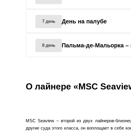
День на палубе
7 день
Пальма-де-Мальорка
–
8 день
О лайнере «MSC Seavie
MSC Seaview – второй из двух лайнеров-близнец
другие суда этого класса, он воплощает в себе к