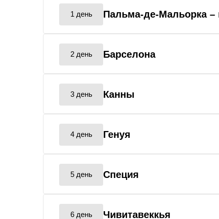
Пальма-де-Мальорка
–
1 день
Барселона
2 день
Канны
3 день
Генуя
4 день
Специя
5 день
Чивитавеккья
6 день