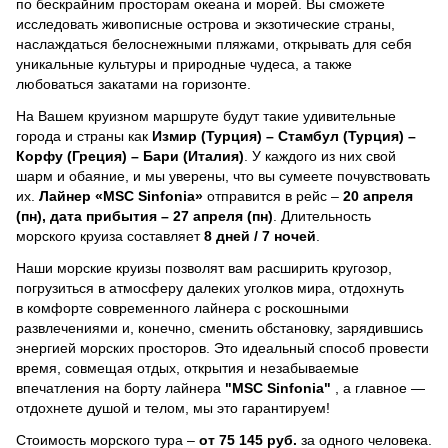
по бескрайним просторам океана и морей.
Вы сможете
исследовать живописные острова и экзотические страны,
наслаждаться белоснежными пляжами, открывать для себя
уникальные культуры и природные чудеса, а также
любоваться закатами на горизонте.
На Вашем круизном маршруте будут такие удивительные
города и страны как
Измир (Турция) – Стамбул (Турция) –
Корфу (Греция) – Бари (Италия)
. У каждого из них свой
шарм и обаяние, и мы уверены, что вы сумеете почувствовать
их.
Лайнер
«MSC Sinfonia»
отправится в рейс –
20 апреля
(пн), дата прибытия – 27 апреля (пн)
. Длительность
морского круиза составляет
8 дней / 7 ночей
.
Наши морские круизы позволят вам расширить кругозор,
погрузиться в атмосферу далеких уголков мира, отдохнуть
в комфорте современного лайнера с роскошными
развлечениями и, конечно, сменить обстановку, зарядившись
энергией морских просторов. Это идеальный способ провести
время, совмещая отдых, открытия и незабываемые
впечатления на борту лайнера
"MSC Sinfonia"
, a главное —
отдохнете душой и телом, мы это гарантируем!
Стоимость морского тура –
от 75 145 руб.
за одного человека.