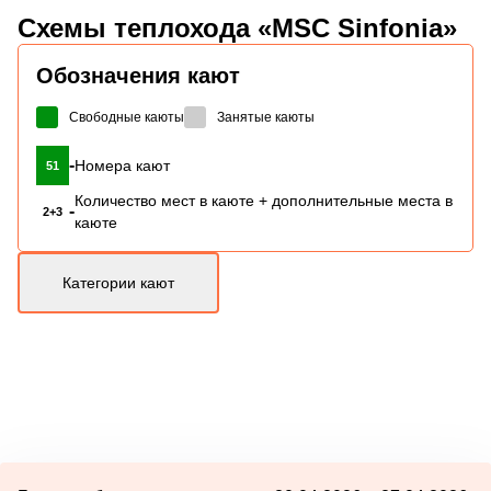
Схемы
теплохода «MSC Sinfonia»
Обозначения кают
Свободные каюты
Занятые каюты
-
Номера кают
51
Количество мест в каюте + дополнительные места в
-
2+3
каюте
Категории кают