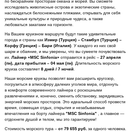
по бескрайним просторам океана и морей.
Вы сможете
исследовать живописные острова и экзотические страны,
наслаждаться белоснежными пляжами, открывать для себя
уникальные культуры и природные чудеса, а также
любоваться закатами на горизонте.
На Вашем круизном маршруте будут такие удивительные
города и страны как
Измир (Турция) – Стамбул (Турция) –
Корфу (Греция) – Бари (Италия)
. У каждого из них свой
шарм и обаяние, и мы уверены, что вы сумеете почувствовать
их.
Лайнер
«MSC Sinfonia»
отправится в рейс –
27 апреля
(пн), дата прибытия – 04 мая (пн)
. Длительность морского
круиза составляет
8 дней / 7 ночей
.
Наши морские круизы позволят вам расширить кругозор,
погрузиться в атмосферу далеких уголков мира, отдохнуть
в комфорте современного лайнера с роскошными
развлечениями и, конечно, сменить обстановку, зарядившись
энергией морских просторов. Это идеальный способ провести
время, совмещая отдых, открытия и незабываемые
впечатления на борту лайнера
"MSC Sinfonia"
, a главное —
отдохнете душой и телом, мы это гарантируем!
Стоимость морского тура –
от 79 655 руб.
за одного человека.