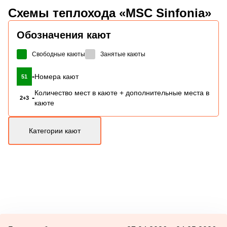
Схемы
теплохода «MSC Sinfonia»
Обозначения кают
Свободные каюты
Занятые каюты
-
Номера кают
51
Количество мест в каюте + дополнительные места в
-
2+3
каюте
Категории кают