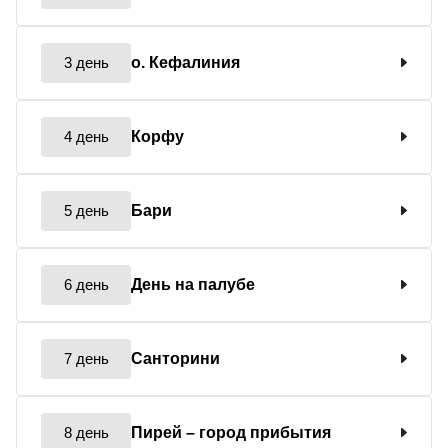
3 день
о. Кефалиния
4 день
Корфу
5 день
Бари
6 день
День на палубе
7 день
Санторини
8 день
Пирей
– город прибытия