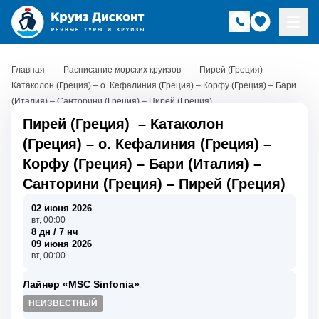
Главная
—
Расписание морских круизов
—
Пирей (Греция) –
Катаколон (Греция) – о. Кефалиния (Греция) – Корфу (Греция) – Бари
(Италия) – Санторини (Греция) – Пирей (Греция)
Пирей (Греция)
–
Катаколон
(Греция)
–
о. Кефалиния (Греция)
–
Корфу (Греция)
–
Бари (Италия)
–
Санторини (Греция)
–
Пирей (Греция)
02 июня 2026
вт, 00:00
8 дн / 7 нч
09 июня 2026
вт, 00:00
Лайнер «MSC Sinfonia»
НЕИЗВЕСТНЫЙ