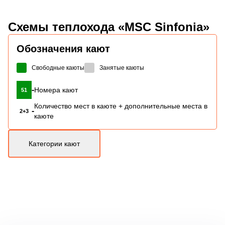
Схемы
теплохода «MSC Sinfonia»
Обозначения кают
Свободные каюты
Занятые каюты
-
Номера кают
51
Количество мест в каюте + дополнительные места в
-
2+3
каюте
Категории кают