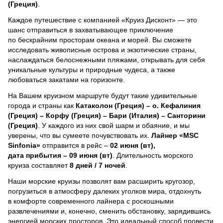
(Греция)
.
Каждое путешествие с компанией «Круиз Дисконт» — это
шанс отправиться в захватывающее приключение
по бескрайним просторам океана и морей.
Вы сможете
исследовать живописные острова и экзотические страны,
наслаждаться белоснежными пляжами, открывать для себя
уникальные культуры и природные чудеса, а также
любоваться закатами на горизонте.
На Вашем круизном маршруте будут такие удивительные
города и страны как
Катаколон (Греция) – о. Кефалиния
(Греция) – Корфу (Греция) – Бари (Италия) – Санторини
(Греция)
. У каждого из них свой шарм и обаяние, и мы
уверены, что вы сумеете почувствовать их.
Лайнер
«MSC
Sinfonia»
отправится в рейс –
02 июня (вт),
дата прибытия – 09 июня (вт)
. Длительность морского
круиза составляет
8 дней / 7 ночей
.
Наши морские круизы позволят вам расширить кругозор,
погрузиться в атмосферу далеких уголков мира, отдохнуть
в комфорте современного лайнера с роскошными
развлечениями и, конечно, сменить обстановку, зарядившись
энергией морских просторов. Это идеальный способ провести