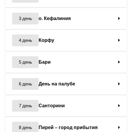
3 день
о. Кефалиния
4 день
Корфу
5 день
Бари
6 день
День на палубе
7 день
Санторини
8 день
Пирей
– город прибытия