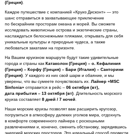
(Греция)
.
Каждое путешествие с компанией «Круиз Дисконт» — это
шанс отправиться в захватывающее приключение
по бескрайним просторам океана и морей.
Вы сможете
исследовать живописные острова и экзотические страны,
наслаждаться белоснежными пляжами, открывать для себя
уникальные культуры и природные чудеса, а также
любоваться закатами на горизонте.
На Вашем круизном маршруте будут такие удивительные
города и страны как
Катаколон (Греция) – о. Кефалиния
(Греция) – Корфу (Греция) – Бари (Италия) – Санторини
(Греция)
. У каждого из них свой шарм и обаяние, и мы
уверены, что вы сумеете почувствовать их.
Лайнер
«MSC
Sinfonia»
отправится в рейс –
06 октября (вт),
дата прибытия – 13 октября (вт)
. Длительность морского
круиза составляет
8 дней / 7 ночей
.
Наши морские круизы позволят вам расширить кругозор,
погрузиться в атмосферу далеких уголков мира, отдохнуть
в комфорте современного лайнера с роскошными
развлечениями и, конечно, сменить обстановку, зарядившись
энергией морских просторов. Это идеальный способ провести