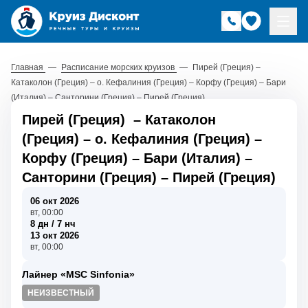
Главная
—
Расписание морских круизов
—
Пирей (Греция) –
Катаколон (Греция) – о. Кефалиния (Греция) – Корфу (Греция) – Бари
(Италия) – Санторини (Греция) – Пирей (Греция)
Пирей (Греция)
–
Катаколон
(Греция)
–
о. Кефалиния (Греция)
–
Корфу (Греция)
–
Бари (Италия)
–
Санторини (Греция)
–
Пирей (Греция)
06 окт 2026
вт, 00:00
8 дн / 7 нч
13 окт 2026
вт, 00:00
Лайнер «MSC Sinfonia»
НЕИЗВЕСТНЫЙ