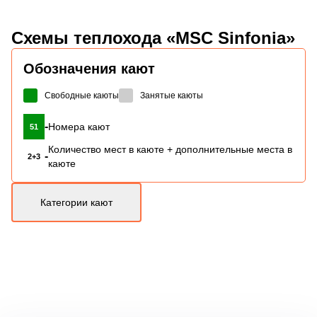
Схемы
теплохода «MSC Sinfonia»
Обозначения кают
Свободные каюты
Занятые каюты
-
Номера кают
51
Количество мест в каюте + дополнительные места в
-
2+3
каюте
Категории кают