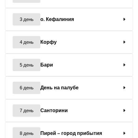
3 день
о. Кефалиния
4 день
Корфу
5 день
Бари
6 день
День на палубе
7 день
Санторини
8 день
Пирей
– город прибытия