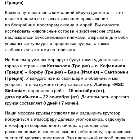
(Греция)
.
Каждое путешествие с компанией «Круиз Дисконт» — это
шанс отправиться в захватывающее приключение
по бескрайним просторам океана и морей.
Вы сможете
исследовать живописные острова и экзотические страны,
наслаждаться белоснежными пляжами, открывать для себя
уникальные культуры и природные чудеса, а также
любоваться закатами на горизонте.
На Вашем круизном маршруте будут такие удивительные
города и страны как
Катаколон (Греция) – о. Кефалиния
(Греция) – Корфу (Греция) – Бари (Италия) – Санторини
(Греция)
. У каждого из них свой шарм и обаяние, и мы
уверены, что вы сумеете почувствовать их.
Лайнер
«MSC
Sinfonia»
отправится в рейс –
15 сентября (вт),
дата прибытия – 22 сентября (вт)
. Длительность морского
круиза составляет
8 дней / 7 ночей
.
Наши морские круизы позволят вам расширить кругозор,
погрузиться в атмосферу далеких уголков мира, отдохнуть
в комфорте современного лайнера с роскошными
развлечениями и, конечно, сменить обстановку, зарядившись
энергией морских просторов. Это идеальный способ провести