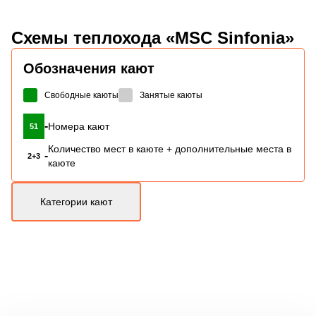
Схемы
теплохода «MSC Sinfonia»
Обозначения кают
Свободные каюты
Занятые каюты
-
Номера кают
51
Количество мест в каюте + дополнительные места в
-
2+3
каюте
Категории кают