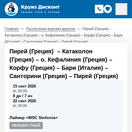
Главная
—
Расписание морских круизов
—
Пирей (Греция) –
Катаколон (Греция) – о. Кефалиния (Греция) – Корфу (Греция) – Бари
(Италия) – Санторини (Греция) – Пирей (Греция)
Пирей (Греция)
–
Катаколон
(Греция)
–
о. Кефалиния (Греция)
–
Корфу (Греция)
–
Бари (Италия)
–
Санторини (Греция)
–
Пирей (Греция)
15 сент 2026
вт, 00:00
8 дн / 7 нч
22 сент 2026
вт, 00:00
Лайнер «MSC Sinfonia»
НЕИЗВЕСТНЫЙ