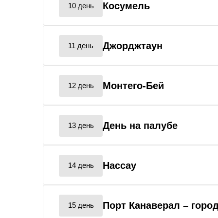
Косумель
10 день
Джорджтаун
11 день
Монтего-Бей
12 день
День на палубе
13 день
Нассау
14 день
Порт Канаверал
– горо
15 день