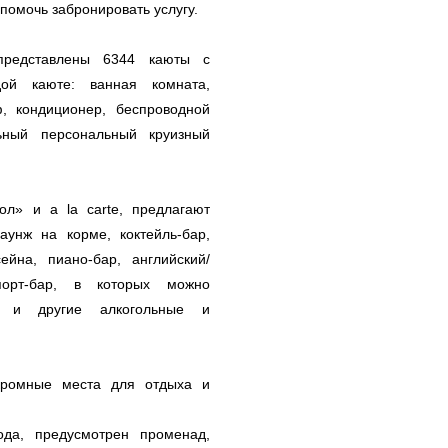
помочь забронировать услугу.
представлены 6344 каюты с
ой каюте: ванная комната,
, кондиционер, беспроводной
льный персональный круизный
л» и a la carte, предлагают
унж на корме, коктейль-бар,
йна, пиано-бар, английский/
порт-бар, в которых можно
и и другие алкогольные и
укромные места для отдыха и
да, предусмотрен променад,