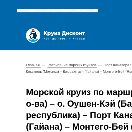
Офисы продаж в Москве и Нижнем Новгороде
Главная
—
Расписание морских круизов
—
Порт Канаверал 
Косумель (Мексика) – Джорджтаун (Гайана) – Монтего-Бей (Ям
Морской круиз по марш
о-ва) – о. Оушен-Кэй (
республика) – Порт Кан
(Гайана) – Монтего-Бей