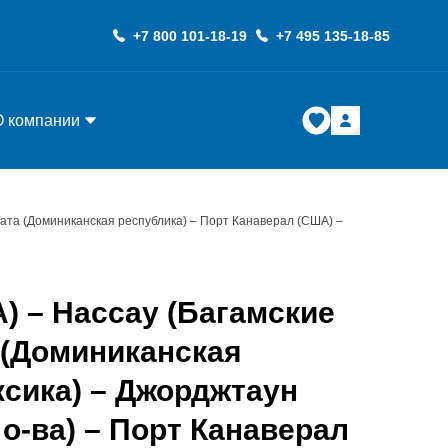
+7 800 101-18-19
+7 495 135-18-85
О компании
Плата (Доминиканская республика) – Порт Канаверал (США) –
) – Нассау (Багамские
а (Доминиканская
ксика) – Джорджтаун
 о-ва) – Порт Канаверал