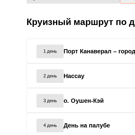
Круизный маршрут по 
Порт Канаверал
– горо
1 день
Нассау
2 день
о. Оушен-Кэй
3 день
День на палубе
4 день