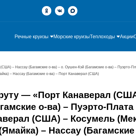
Речные круизы
Морские круизы
Теплоходы
Акции
(США) – Нассау (Багамские о-ва) – о. Оушен-Кэй (Багамские о-ва) – Пуэрто-
айка) – Нассау (Багамские о-ва) – Порт Канаверал (США)
руту — «Порт Канаверал (США
Багамские о-ва) – Пуэрто-Плат
аверал (США) – Косумель (Ме
 (Ямайка) – Нассау (Багамские