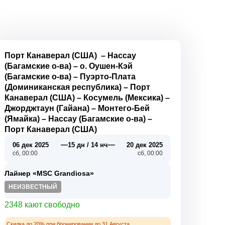
Порт Канаверал (США)
–
Нассау
(Багамские о-ва)
–
о. Оушен-Кэй
(Багамские о-ва)
–
Пуэрто-Плата
(Доминиканская республика)
–
Порт
Канаверал (США)
–
Косумель (Мексика)
–
Джорджтаун (Гайана)
–
Монтего-Бей
(Ямайка)
–
Нассау (Багамские о-ва)
–
Порт Канаверал (США)
—
—
06 дек 2025
15 дн / 14 нч
20 дек 2025
сб, 00:00
сб, 00:00
Лайнер «MSC Grandiosa»
НЕИЗВЕСТНЫЙ
2348 кают свободно
Скидка до 20% при бронировании до 31 Августа