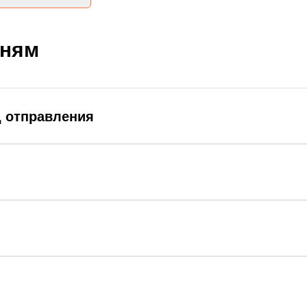
дням
д отправления