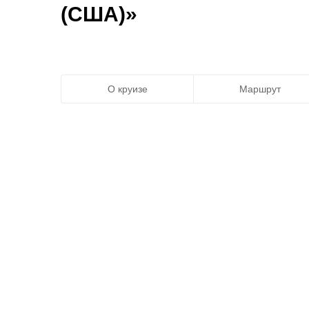
(США)»
О круизе
Маршрут