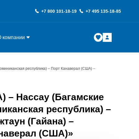
+7 800 101-18-19
+7 495 135-18-85
О компании
Доминиканская республика) – Порт Канаверал (США) –
) – Нассау (Багамские
никанская республика) –
таун (Гайана) –
анаверал (США)»