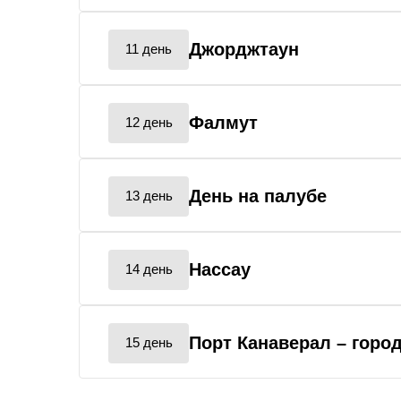
Джорджтаун
11 день
Фалмут
12 день
День на палубе
13 день
Нассау
14 день
Порт Канаверал
– горо
15 день