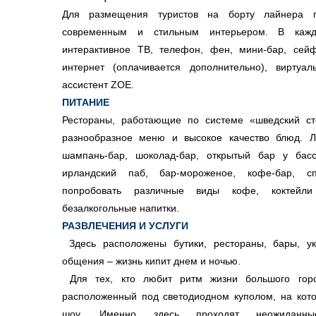
Для размещения туристов на борту лайнера 
современным и стильным интерьером. В кажд
интерактивное ТВ, телефон, фен, мини-бар, сейф
интернет (оплачивается дополнительно), виртуа
ассистент ZOE.
ПИТАНИЕ
Рестораны, работающие по системе «шведский сто
разнообразное меню и высокое качество блюд. Ла
шампань-бар, шоколад-бар, открытый бар у бассе
ирландский паб, бар-мороженое, кофе-бар, с
попробовать различные виды кофе, коктейл
безалкогольные напитки.
РАЗВЛЕЧЕНИЯ И УСЛУГИ
Здесь расположены бутики, рестораны, бары, 
общения – жизнь кипит днем и ночью.
Для тех, кто любит ритм жизни большого горо
расположенный под светодиодном куполом, на кот
шоу. Именно здесь проходят неожиданн