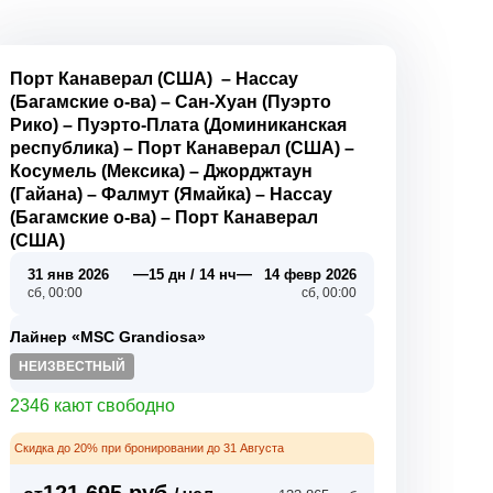
Порт Канаверал (США)
–
Нассау
(Багамские о-ва)
–
Сан-Хуан (Пуэрто
Рико)
–
Пуэрто-Плата (Доминиканская
республика)
–
Порт Канаверал (США)
–
Косумель (Мексика)
–
Джорджтаун
(Гайана)
–
Фалмут (Ямайка)
–
Нассау
(Багамские о-ва)
–
Порт Канаверал
(США)
—
—
31 янв 2026
15 дн / 14 нч
14 февр 2026
сб, 00:00
сб, 00:00
Лайнер «MSC Grandiosa»
НЕИЗВЕСТНЫЙ
2346 кают свободно
Скидка до 20% при бронировании до 31 Августа