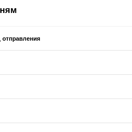
дням
д отправления