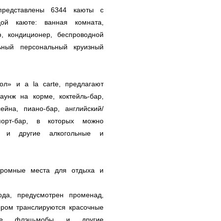
представлены 6344 каюты с
ой каюте: ванная комната,
, кондиционер, беспроводной
льный персональный круизный
л» и a la carte, предлагают
унж на корме, коктейль-бар,
йна, пиано-бар, английский/
порт-бар, в которых можно
и и другие алкогольные и
укромные места для отдыха и
да, предусмотрен променад,
ором транслируются красочные
ые флэш-мобы и другие