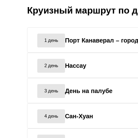
Круизный маршрут по 
Порт Канаверал
– горо
1 день
Нассау
2 день
День на палубе
3 день
Сан-Хуан
4 день