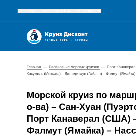
Офисы продаж в Москве и Нижнем Новгороде
Главная
—
Расписание морских круизов
—
Порт Канаверал 
Косумель (Мексика) – Джорджтаун (Гайана) – Фалмут (Ямайка)
Морской круиз по марш
о-ва) – Сан-Хуан (Пуэр
Порт Канаверал (США) –
Фалмут (Ямайка) – Насс