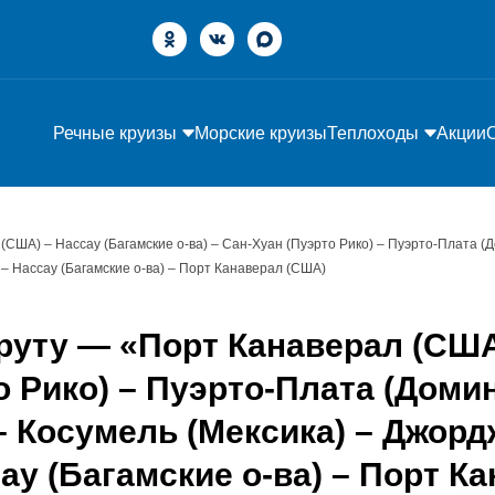
Речные круизы
Морские круизы
Теплоходы
Акции
(США) – Нассау (Багамские о-ва) – Сан-Хуан (Пуэрто Рико) – Пуэрто-Плата (
 – Нассау (Багамские о-ва) – Порт Канаверал (США)
руту — «Порт Канаверал (США
то Рико) – Пуэрто-Плата (Доми
 Косумель (Мексика) – Джордж
ау (Багамские о-ва) – Порт К