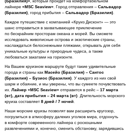
(Бразилия)»
, который пройдет на комфортабельном
лайнере
«MSC Seaview»
. Город отправления –
Сальвадор
(Бразилия)
, город прибытия –
Сальвадор (Бразилия)
.
Каждое путешествие с компанией «Круиз Дисконт» — это
шанс отправиться в захватывающее приключение
по бескрайним просторам океана и морей.
Вы сможете
исследовать живописные острова и экзотические страны,
наслаждаться белоснежными пляжами, открывать для себя
уникальные культуры и природные чудеса, а также
любоваться закатами на горизонте.
На Вашем круизном маршруте будут такие удивительные
города и страны как
Масейо (Бразилия) – Сантос
(Бразилия) – Бузиос (Бразилия)
. У каждого из них свой
шарм и обаяние, и мы уверены, что вы сумеете почувствовать
их.
Лайнер
«MSC Seaview»
отправится в рейс –
17 марта
(вт), дата прибытия – 24 марта (вт)
. Длительность морского
круиза составляет
8 дней / 7 ночей
.
Наши морские круизы позволят вам расширить кругозор,
погрузиться в атмосферу далеких уголков мира, отдохнуть
в комфорте современного лайнера с роскошными
развлечениями и, конечно, сменить обстановку, зарядившись