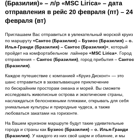
(Бразилия)» – л/р «MSC Lirica» – дата
отправления в рейс 20 февраля (пт) – 24
февраля (вт)
Приглашаем Вас отправиться в увлекательный морской круиз
по маршруту
«Сантос (Бразилия) – Бузиос (Бразилия) – о.
Илья-Гранди (Бразилия) – Сантос (Бразилия)»
, который
пройдет на комфортабельном лайнере
«MSC Lirica»
. Город
отправления –
Сантос (Бразилия)
, город прибытия –
Сантос
(Бразилия)
.
Каждое путешествие с компанией «Круиз Дисконт» — это
шанс отправиться в захватывающее приключение
по бескрайним просторам океана и морей.
Вы сможете
исследовать живописные острова и экзотические страны,
наслаждаться белоснежными пляжами, открывать для себя
уникальные культуры и природные чудеса, а также
любоваться закатами на горизонте.
На Вашем круизном маршруте будут такие удивительные
города и страны как
Бузиос (Бразилия) – о. Илья-Гранди
(Бразилия)
. У каждого из них свой шарм и обаяние, и мы