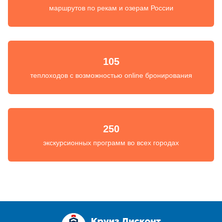
маршрутов по рекам и озерам России
105
теплоходов с возможностью online бронирования
250
экскурсионных программ во всех городах