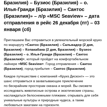
Бразилия) – Бузиос (Бразилия) – о.
Илья-Гранди (Бразилия) – Сантос
(Бразилия)» – л/р «MSC Seaview» – дата
отправления в рейс 26 декабря (пт) – 03
января (сб)
Приглашаем Вас отправиться в увлекательный морской круиз
по маршруту
«Сантос (Бразилия) – Сальвадор (2 дня,
Бразилия) – Копакабана (2 дня, Бразилия) – Бузиос
(Бразилия) – о. Илья-Гранди (Бразилия) – Сантос
(Бразилия)»
, который пройдет на комфортабельном
лайнере
«MSC Seaview»
. Город отправления –
Сантос
(Бразилия)
, город прибытия –
Сантос (Бразилия)
.
Каждое путешествие с компанией «Круиз Дисконт» — это
шанс отправиться в захватывающее приключение
по бескрайним просторам океана и морей.
Вы сможете
исследовать живописные острова и экзотические страны,
наслаждаться белоснежными пляжами, открывать для себя
уникальные культуры и природные чудеса, а также
любоваться закатами на горизонте.