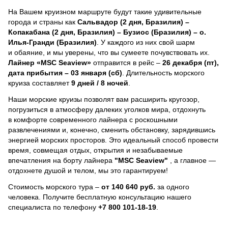
На Вашем круизном маршруте будут такие удивительные
города и страны как
Сальвадор (2 дня, Бразилия) –
Копакабана (2 дня, Бразилия) – Бузиос (Бразилия) – о.
Илья-Гранди (Бразилия)
. У каждого из них свой шарм
и обаяние, и мы уверены, что вы сумеете почувствовать их.
Лайнер
«MSC Seaview»
отправится в рейс –
26 декабря (пт),
дата прибытия – 03 января (сб)
. Длительность морского
круиза составляет
9 дней / 8 ночей
.
Наши морские круизы позволят вам расширить кругозор,
погрузиться в атмосферу далеких уголков мира, отдохнуть
в комфорте современного лайнера с роскошными
развлечениями и, конечно, сменить обстановку, зарядившись
энергией морских просторов. Это идеальный способ провести
время, совмещая отдых, открытия и незабываемые
впечатления на борту лайнера
"MSC Seaview"
, a главное —
отдохнете душой и телом, мы это гарантируем!
Стоимость морского тура –
от 140 640 руб.
за одного
человека.
Получите бесплатную консультацию нашего
специалиста по телефону
+7 800 101-18-19
.