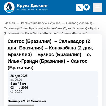
Главная
—
Расписание морских круизов
—
Сантос (Бразилия) –
Сальвадор (2 дня, Бразилия) – Копакабана (2 дня, Бразилия) – Бузиос
(Бразилия) – о. Илья-Гранди (Бразилия) – Сантос (Бразилия)
Сантос (Бразилия)
–
Сальвадор (2
дня, Бразилия)
–
Копакабана (2 дня,
Бразилия)
–
Бузиос (Бразилия)
–
о.
Илья-Гранди (Бразилия)
–
Сантос
(Бразилия)
26 дек 2025
пт, 00:00
9 дн / 8 нч
03 янв 2026
сб, 00:00
Лайнер «MSC Seaview»