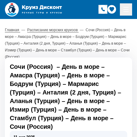
Главная
—
Расписание морских круизов
—
Сочи (Россия) – День в
море – Амасра (Турция) – День в море – Бодрум (Турция) – Мармарис
(Турция) – Анталия (2 дня, Турция) – Аланья (Турция) – День в море –
Измир (Турция) – День в море – Стамбул (Турция) – День в море – Сочи
(Россия)
Сочи (Россия)
–
День в море
–
Амасра (Турция)
–
День в море
–
Бодрум (Турция)
–
Мармарис
(Турция)
–
Анталия (2 дня, Турция)
–
Аланья (Турция)
–
День в море
–
Измир (Турция)
–
День в море
–
Стамбул (Турция)
–
День в море
–
Сочи (Россия)