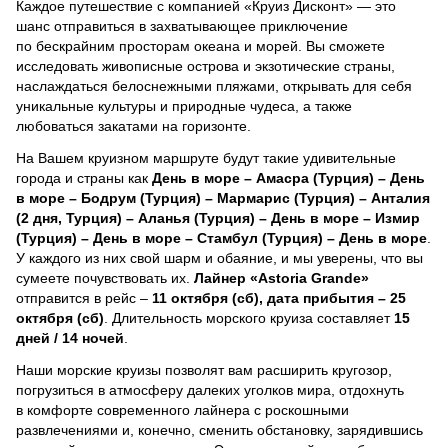
Каждое путешествие с компанией «Круиз Дисконт» — это
шанс отправиться в захватывающее приключение
по бескрайним просторам океана и морей.
Вы сможете
исследовать живописные острова и экзотические страны,
наслаждаться белоснежными пляжами, открывать для себя
уникальные культуры и природные чудеса, а также
любоваться закатами на горизонте.
На Вашем круизном маршруте будут такие удивительные
города и страны как
День в море – Амасра (Турция) – День
в море – Бодрум (Турция) – Мармарис (Турция) – Анталия
(2 дня, Турция) – Аланья (Турция) – День в море – Измир
(Турция) – День в море – Стамбул (Турция) – День в море
.
У каждого из них свой шарм и обаяние, и мы уверены, что вы
сумеете почувствовать их.
Лайнер
«Astoria Grande»
отправится в рейс –
11 октября (сб), дата прибытия – 25
октября (сб)
. Длительность морского круиза составляет
15
дней / 14 ночей
.
Наши морские круизы позволят вам расширить кругозор,
погрузиться в атмосферу далеких уголков мира, отдохнуть
в комфорте современного лайнера с роскошными
развлечениями и, конечно, сменить обстановку, зарядившись