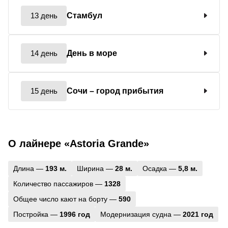
13 день
Стамбул
14 день
День в море
15 день
Сочи
– город прибытия
О лайнере «Astoria Grande»
Длина —
193 м.
Ширина —
28 м.
Осадка —
5,8 м.
Количество пассажиров —
1328
Общее число кают на борту —
590
Постройка —
1996 год
Модернизация судна —
2021 год