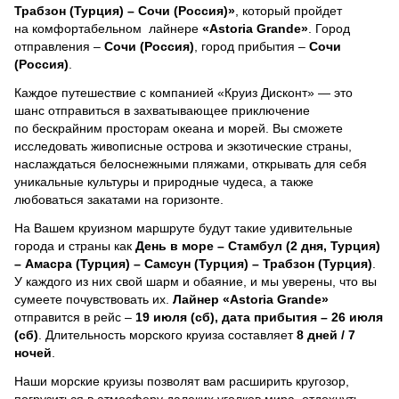
Трабзон (Турция) – Сочи (Россия)»
, который пройдет
на комфортабельном лайнере
«Astoria Grande»
. Город
отправления –
Сочи (Россия)
, город прибытия –
Сочи
(Россия)
.
Каждое путешествие с компанией «Круиз Дисконт» — это
шанс отправиться в захватывающее приключение
по бескрайним просторам океана и морей.
Вы сможете
исследовать живописные острова и экзотические страны,
наслаждаться белоснежными пляжами, открывать для себя
уникальные культуры и природные чудеса, а также
любоваться закатами на горизонте.
На Вашем круизном маршруте будут такие удивительные
города и страны как
День в море – Стамбул (2 дня, Турция)
– Амасра (Турция) – Самсун (Турция) – Трабзон (Турция)
.
У каждого из них свой шарм и обаяние, и мы уверены, что вы
сумеете почувствовать их.
Лайнер
«Astoria Grande»
отправится в рейс –
19 июля (сб), дата прибытия – 26 июля
(сб)
. Длительность морского круиза составляет
8 дней / 7
ночей
.
Наши морские круизы позволят вам расширить кругозор,
погрузиться в атмосферу далеких уголков мира, отдохнуть