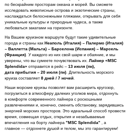
по бескрайним просторам океана и морей.
Вы сможете
исследовать живописные острова и экзотические страны,
наслаждаться белоснежными пляжами, открывать для себя
уникальные культуры и природные чудеса, а также
любоваться закатами на горизонте.
На Вашем круизном маршруте будут такие удивительные
города и страны как
Неаполь (Италия) – Палермо (Италия)
– Валлетта (Мальта) – Барселона (Испания) – Марсель
(Франция)
. У каждого из них свой шарм и обаяние, и мы
уверены, что вы сумеете почувствовать их.
Лайнер
«MSC
Splendida»
отправится в рейс –
13 июля (пн),
дата прибытия – 20 июля (пн)
. Длительность морского
круиза составляет
8 дней / 7 ночей
.
Наши морские круизы позволят вам расширить кругозор,
погрузиться в атмосферу далеких уголков мира, отдохнуть
в комфорте современного лайнера с роскошными
развлечениями и, конечно, сменить обстановку, зарядившись
энергией морских просторов. Это идеальный способ провести
время, совмещая отдых, открытия и незабываемые
впечатления на борту лайнера
"MSC Splendida"
, a
главное — отдохнете душой и телом, мы это гарантируем!