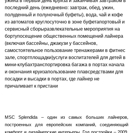
ужина в первый день круиза и заканчивая завтраком в
последний день (ежедневно: завтрак, обед, ужин,
полуденный и полуночный буфеты), вода, чай и кофе
из автоматов круглосуточно в зоне буфетапортовый и
сервисный сборыразвлекательные мероприятия на
бортупосещение общественных помещений лайнера
(включая бассейны, джакузи у бассейнов,
самостоятельное пользование тренажерами в фитнес
зале, спортплощадки)услуги воспитателей для детей в
мини-клубахтранспортировка багажа в портах начала
и окончания круизапользование плавсредствами для
посадки и высадки в портах, где лайнер не
причаливает к пристани
MSC Splendida – один из самых больших лайнеров,
построенных для европейских компаний, соединяющий
комфорт и дизайнерские интерьеры. Год постройки – 2009,