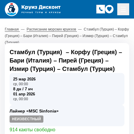
Главная
—
Расписание морских круизов
—
Стамбул (Турция) – Корфу
(Греция) – Бари (Италия) – Пирей (Греция) – Измир (Турция) – Стамбул
(Турция)
Стамбул (Турция)
–
Корфу (Греция)
–
Бари (Италия)
–
Пирей (Греция)
–
Измир (Турция)
–
Стамбул (Турция)
25 мар 2026
ср, 00:00
8 дн / 7 нч
01 апр 2026
ср, 00:00
Лайнер «MSC Sinfonia»
НЕИЗВЕСТНЫЙ
914 каюты свободно