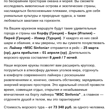
по бескрайним просторам океана и морей.
Вы сможете
исследовать живописные острова и экзотические страны,
наслаждаться белоснежными пляжами, открывать для себя
уникальные культуры и природные чудеса, а также
любоваться закатами на горизонте.
На Вашем круизном маршруте будут такие удивительные
города и страны как
Корфу (Греция) – Бари (Италия) –
Пирей (Греция) – Измир (Турция)
. У каждого из них свой
шарм и обаяние, и мы уверены, что вы сумеете почувствовать
их.
Лайнер
«MSC Sinfonia»
отправится в рейс –
25 марта
(ср), дата прибытия – 01 апреля (ср)
. Длительность
морского круиза составляет
8 дней / 7 ночей
.
Наши морские круизы позволят вам расширить кругозор,
погрузиться в атмосферу далеких уголков мира, отдохнуть
в комфорте современного лайнера с роскошными
развлечениями и, конечно, сменить обстановку, зарядившись
энергией морских просторов. Это идеальный способ провести
время, совмещая отдых, открытия и незабываемые
впечатления на борту лайнера
"MSC Sinfonia"
, a главное —
отдохнете душой и телом, мы это гарантируем!
Стоимость морского тура –
от 73 340 руб.
за одного человека.