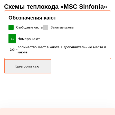
Схемы
теплохода «MSC Sinfonia»
Обозначения кают
Свободные каюты
Занятые каюты
-
Номера кают
51
Количество мест в каюте + дополнительные места в
-
2+3
каюте
Категории кают