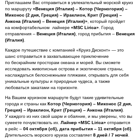
Приглашаем Вас отправиться в увлекательный морской круиз
по маршруту
«Венеция (Италия) – Котор (Черногория) –
Миконос (2 дня, Греция) – Ираклион, Крит (Греция) –
Анкона (Италия) – Венеция (Италия)»
, который пройдет
на комфортабельном лайнере
«MSC Lirica»
. Город
отправления –
Венеция (Италия)
, город прибытия –
Венеция
(Италия)
.
Каждое путешествие с компанией «Круиз Дисконт» — это
шанс отправиться в захватывающее приключение
по бескрайним просторам океана и морей.
Вы сможете
исследовать живописные острова и экзотические страны,
наслаждаться белоснежными пляжами, открывать для себя
уникальные культуры и природные чудеса, а также
любоваться закатами на горизонте.
На Вашем круизном маршруте будут такие удивительные
города и страны как
Котор (Черногория) – Миконос (2 дня,
Греция) – Ираклион, Крит (Греция) – Анкона (Италия)
.
У каждого из них свой шарм и обаяние, и мы уверены, что вы
сумеете почувствовать их.
Лайнер
«MSC Lirica»
отправится
в рейс –
04 октября (сб), дата прибытия – 11 октября (сб)
.
Длительность морского круиза составляет
8 дней / 7 ночей
.