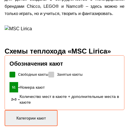
брендами Chicco, LEGO® и Namco® – здесь можно не
только играть, но и учиться, творить и фантазировать.
Схемы
теплохода «MSC Lirica»
Обозначения кают
Свободные каюты
Занятые каюты
-
Номера кают
51
Количество мест в каюте + дополнительные места в
-
2+3
каюте
Категории кают