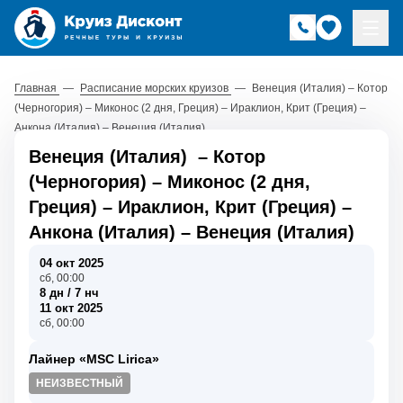
Главная
—
Расписание морских круизов
—
Венеция (Италия) – Котор
(Черногория) – Миконос (2 дня, Греция) – Ираклион, Крит (Греция) –
Анкона (Италия) – Венеция (Италия)
Венеция (Италия)
–
Котор
(Черногория)
–
Миконос (2 дня,
Греция)
–
Ираклион, Крит (Греция)
–
Анкона (Италия)
–
Венеция (Италия)
04 окт 2025
сб, 00:00
8 дн / 7 нч
11 окт 2025
сб, 00:00
Лайнер «MSC Lirica»
НЕИЗВЕСТНЫЙ