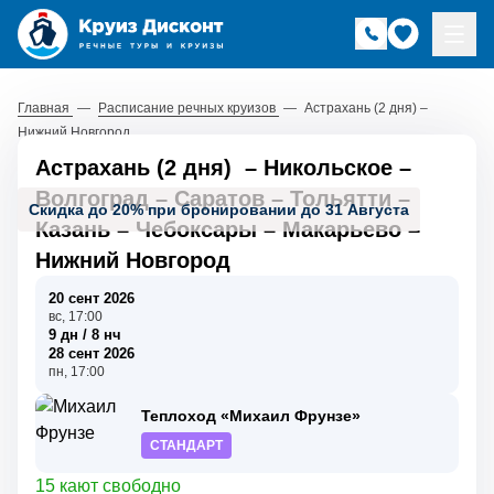
Главная
—
Расписание речных круизов
—
Астрахань (2 дня) –
Нижний Новгород
Астрахань (2 дня)
–
Никольское
–
Волгоград
–
Саратов
–
Тольятти
–
Скидка до 20% при бронировании до 31 Августа
Казань
–
Чебоксары
–
Макарьево
–
Нижний Новгород
20 сент 2026
вс, 17:00
9 дн / 8 нч
28 сент 2026
пн, 17:00
Теплоход «Михаил Фрунзе»
СТАНДАРТ
15 кают свободно