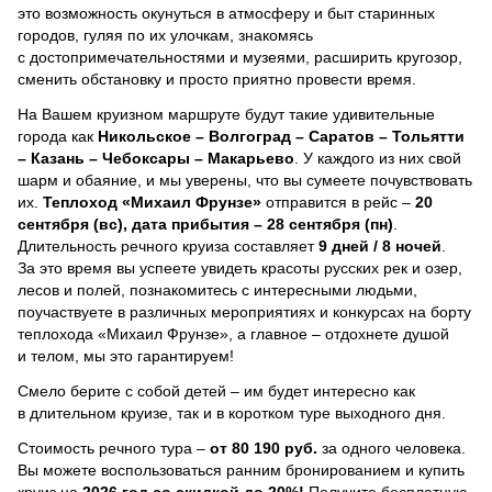
это возможность окунуться в атмосферу и быт старинных
городов, гуляя по их улочкам, знакомясь
с достопримечательностями и музеями, расширить кругозор,
сменить обстановку и просто приятно провести время.
На Вашем круизном маршруте будут такие удивительные
города как
Никольское – Волгоград – Саратов – Тольятти
– Казань – Чебоксары – Макарьево
. У каждого из них свой
шарм и обаяние, и мы уверены, что вы сумеете почувствовать
их.
Теплоход
«Михаил Фрунзе»
отправится в рейс –
20
сентября (вс), дата прибытия – 28 сентября (пн)
.
Длительность речного круиза составляет
9 дней / 8 ночей
.
За это время вы успеете увидеть красоты русских рек и озер,
лесов и полей, познакомитесь с интересными людьми,
поучаствуете в различных мероприятиях и конкурсах на борту
теплохода «Михаил Фрунзе», а главное – отдохнете душой
и телом, мы это гарантируем!
Смело берите с собой детей – им будет интересно как
в длительном круизе, так и в коротком туре выходного дня.
Стоимость речного тура –
от 80 190 руб.
за одного человека.
Вы можете воспользоваться ранним бронированием и купить
круиз на
2026 год со скидкой до 20%!
Получите бесплатную