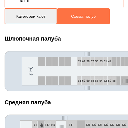
каюте
Категории кают
Схема палуб
Шлюпочная палуба
Средняя палуба