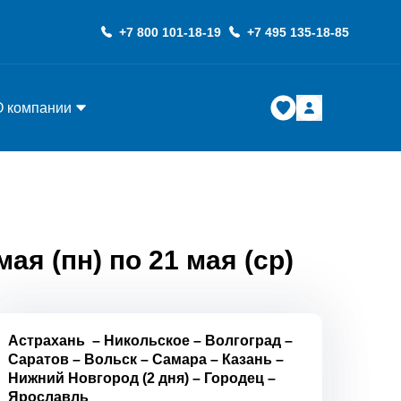
+7 800 101-18-19
+7 495 135-18-85
О компании
я (пн) по 21 мая (ср)
Астрахань
–
Никольское
–
Волгоград
–
Саратов
–
Вольск
–
Самара
–
Казань
–
Нижний Новгород (2 дня)
–
Городец
–
Ярославль