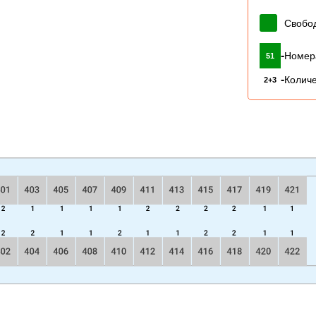
Свобо
-
Номер
51
-
Количе
2+3