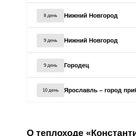
Нижний Новгород
8 день
Нижний Новгород
9 день
Городец
9 день
Ярославль
– город пр
10 день
О теплоходе «Констант