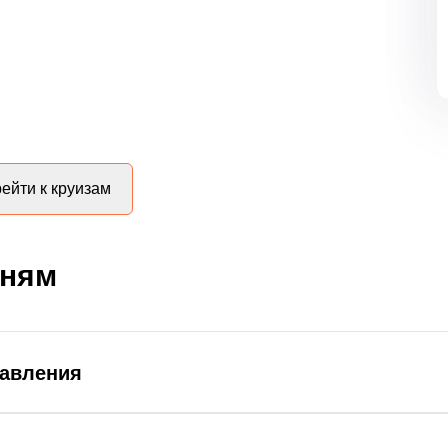
ейти к круизам
дням
равления