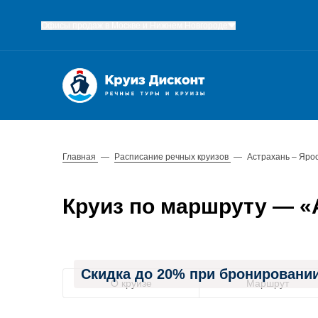
Офисы продаж в Москве и Нижнем Новгороде
Главная
—
Расписание речных круизов
—
Астрахань – Яро
Круиз по маршруту — «А
Скидка до 20% при бронировании
О круизе
Маршрут