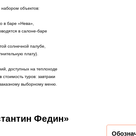
 набором объектов:
 в баре «Нева»,
одятся в салоне-баре
ой солнечной палубе,
лнительную плату).
ний, доступных на теплоходе
 стоимость туров: завтраки
о заказному выборному меню.
стантин Федин»
Обозна