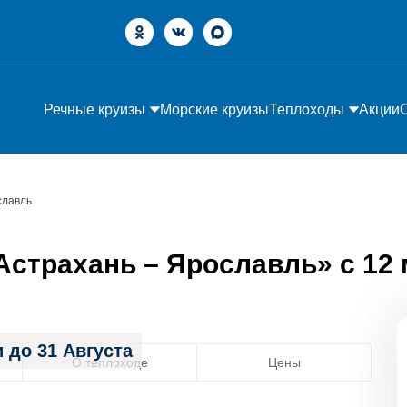
Речные круизы
Морские круизы
Теплоходы
Акции
славль
страхань – Ярославль» с 12 ма
 до 31 Августа
О теплоходе
Цены