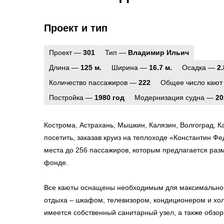
Проект и тип
Проект —
301
Тип —
Владимир Ильич
Длина —
125 м.
Ширина —
16.7 м.
Осадка —
2.
Количество пассажиров —
222
Общее число кают
Постройка —
1980 год
Модернизация судна —
20
Кострома, Астрахань, Мышкин, Калязин, Волгоград, К
посетить, заказав круиз на теплоходе «Константин Фе
места до 256 пассажиров, которым предлагается ра
фонде.
Все каюты оснащены необходимым для максимально 
отдыха – шкафом, телевизором, кондиционером и хо
имеется собственный санитарный узел, а также обзо