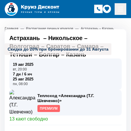
Главная
—
Расписание речных круизов
—
Астрахань – Казань
Астрахань
–
Никольское
–
Волгоград
–
Саратов
–
Самара
–
Скидка до 20% при бронировании до 31 Августа
Тетюши
–
Болгар
–
Казань
19 авг 2025
вт, 20:00
7 дн / 6 нч
25 авг 2025
пн, 08:00
Теплоход «Александра (Т.Г.
Шевченко)»
ПРЕМИУМ
13 кают свободно