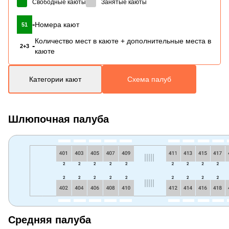
Свободные каюты
Занятые каюты
-
Номера кают
51
Количество мест в каюте + дополнительные места в
-
2+3
каюте
Категории кают
Схема палуб
Шлюпочная палуба
Средняя палуба