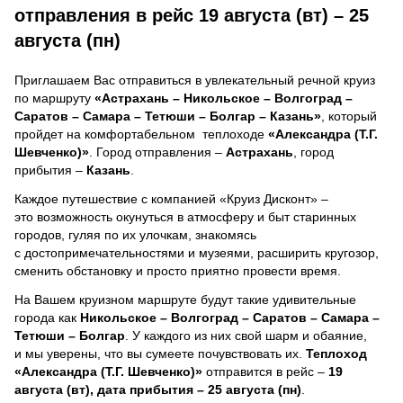
отправления в рейс 19 августа (вт) – 25
августа (пн)
Приглашаем Вас отправиться в увлекательный речной круиз
по маршруту
«Астрахань – Никольское – Волгоград –
Саратов – Самара – Тетюши – Болгар – Казань»
, который
пройдет на комфортабельном теплоходе
«Александра (Т.Г.
Шевченко)»
. Город отправления –
Астрахань
, город
прибытия –
Казань
.
Каждое путешествие с компанией «Круиз Дисконт» –
это возможность окунуться в атмосферу и быт старинных
городов, гуляя по их улочкам, знакомясь
с достопримечательностями и музеями, расширить кругозор,
сменить обстановку и просто приятно провести время.
На Вашем круизном маршруте будут такие удивительные
города как
Никольское – Волгоград – Саратов – Самара –
Тетюши – Болгар
. У каждого из них свой шарм и обаяние,
и мы уверены, что вы сумеете почувствовать их.
Теплоход
«Александра (Т.Г. Шевченко)»
отправится в рейс –
19
августа (вт), дата прибытия – 25 августа (пн)
.