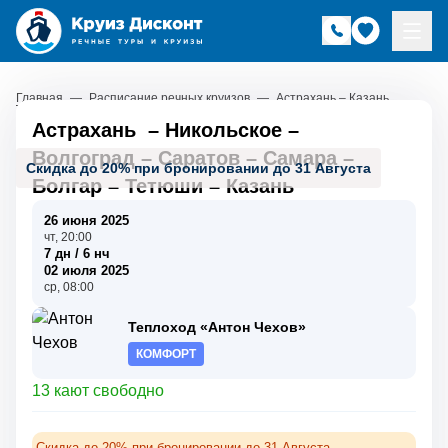
Главная
—
Расписание речных круизов
—
Астрахань – Казань
Астрахань
–
Никольское
–
Волгоград
–
Саратов
–
Самара
–
Скидка до 20% при бронировании до 31 Августа
Болгар
–
Тетюши
–
Казань
26 июня 2025
чт, 20:00
7 дн / 6 нч
02 июля 2025
ср, 08:00
Теплоход «Антон Чехов»
КОМФОРТ
13 кают свободно
Скидка до 20% при бронировании до 31 Августа