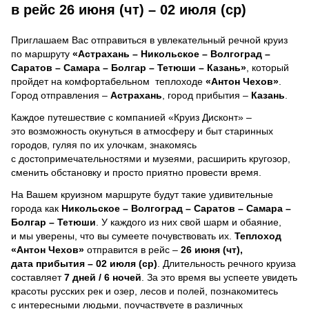
в рейс 26 июня (чт) – 02 июля (ср)
Приглашаем Вас отправиться в увлекательный речной круиз
по маршруту
«Астрахань – Никольское – Волгоград –
Саратов – Самара – Болгар – Тетюши – Казань»
, который
пройдет на комфортабельном теплоходе
«Антон Чехов»
.
Город отправления –
Астрахань
, город прибытия –
Казань
.
Каждое путешествие с компанией «Круиз Дисконт» –
это возможность окунуться в атмосферу и быт старинных
городов, гуляя по их улочкам, знакомясь
с достопримечательностями и музеями, расширить кругозор,
сменить обстановку и просто приятно провести время.
На Вашем круизном маршруте будут такие удивительные
города как
Никольское – Волгоград – Саратов – Самара –
Болгар – Тетюши
. У каждого из них свой шарм и обаяние,
и мы уверены, что вы сумеете почувствовать их.
Теплоход
«Антон Чехов»
отправится в рейс –
26 июня (чт),
дата прибытия – 02 июля (ср)
. Длительность речного круиза
составляет
7 дней / 6 ночей
.
За это время вы успеете увидеть
красоты русских рек и озер, лесов и полей, познакомитесь
с интересными людьми, поучаствуете в различных