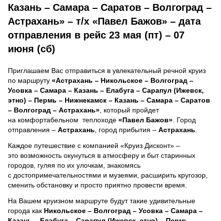
Казань – Самара – Саратов – Волгоград –
Астрахань» – т/х «Павел Бажов» – дата
отправления в рейс 23 мая (пт) – 07
июня (сб)
Приглашаем Вас отправиться в увлекательный речной круиз
по маршруту
«Астрахань – Никольское – Волгоград –
Усовка – Самара – Казань – Елабуга – Сарапул (Ижевск,
этно) – Пермь – Нижнекамск – Казань – Самара – Саратов
– Волгоград – Астрахань»
, который пройдет
на комфортабельном теплоходе
«Павел Бажов»
. Город
отправления –
Астрахань
, город прибытия –
Астрахань
.
Каждое путешествие с компанией «Круиз Дисконт» –
это возможность окунуться в атмосферу и быт старинных
городов, гуляя по их улочкам, знакомясь
с достопримечательностями и музеями, расширить кругозор,
сменить обстановку и просто приятно провести время.
На Вашем круизном маршруте будут такие удивительные
города как
Никольское – Волгоград – Усовка – Самара –
Казань – Елабуга – Сарапул (Ижевск, этно) – Пермь –