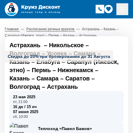
Главная
—
Расписание речных круизов
—
Астрахань – Казань –
Сарапул (Ижевск, этно) – Пермь – Казань – Астрахань
Астрахань
–
Никольское
–
Волгоград
–
Усовка
–
Самара
–
Скидка до 20% при бронировании до 31 Августа
Казань
–
Елабуга
–
Сарапул (Ижевск,
этно)
–
Пермь
–
Нижнекамск
–
Казань
–
Самара
–
Саратов
–
Волгоград
–
Астрахань
23 мая 2025
пт, 21:00
16 дн / 15 нч
07 июня 2025
сб, 10:00
Теплоход «Павел Бажов»