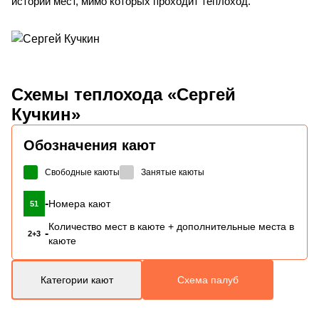
истории мест, мимо которых проходит теплоход.
Схемы
теплохода «Сергей
Кучкин»
Обозначения кают
Свободные каюты
Занятые каюты
-
Номера кают
51
Количество мест в каюте + дополнительные места в
-
2+3
каюте
Категории кают
Схема палуб