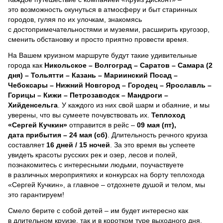
это возможность окунуться в атмосферу и быт старинных
городов, гуляя по их улочкам, знакомясь
с достопримечательностями и музеями, расширить кругозор,
сменить обстановку и просто приятно провести время.
На Вашем круизном маршруте будут такие удивительные
города как
Никольское – Волгоград – Саратов – Самара (2
дня) – Тольятти – Казань – Мариинский Посад –
Чебоксары – Нижний Новгород – Городец – Ярославль –
Горицы – Кижи – Петрозаводск – Мандроги –
Хийденсельга
. У каждого из них свой шарм и обаяние, и мы
уверены, что вы сумеете почувствовать их.
Теплоход
«Сергей Кучкин»
отправится в рейс –
09 мая (пт),
дата прибытия – 24 мая (сб)
. Длительность речного круиза
составляет
16 дней / 15 ночей
.
За это время вы успеете
увидеть красоты русских рек и озер, лесов и полей,
познакомитесь с интересными людьми, поучаствуете
в различных мероприятиях и конкурсах на борту теплохода
«Сергей Кучкин», а главное – отдохнете душой и телом, мы
это гарантируем!
Смело берите с собой детей – им будет интересно как
в длительном круизе, так и в коротком туре выходного дня.