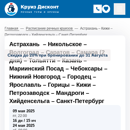
Главная
—
Расписание речных круизов
—
Астрахань – Кижи –
Петрозаводск – Хийденсельга – Санкт-Петербург
Астрахань
–
Никольское
–
Волгоград
–
Саратов
–
Самара (2
Скидка до 20% при бронировании до 31 Августа
дня)
–
Тольятти
–
Казань
–
Мариинский Посад
–
Чебоксары
–
Нижний Новгород
–
Городец
–
Ярославль
–
Горицы
–
Кижи
–
Петрозаводск
–
Мандроги
–
Хийденсельга
–
Санкт-Петербург
09 мая 2025
пт, 22:00
16 дн / 15 нч
24 мая 2025