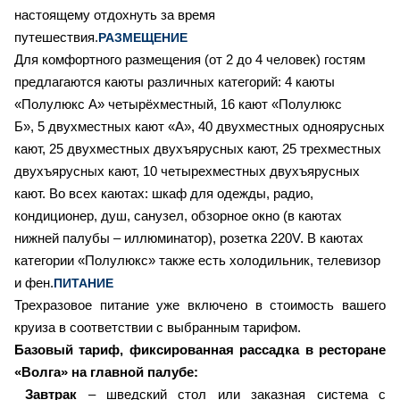
настоящему отдохнуть за время
путешествия.
РАЗМЕЩЕНИЕ
Для комфортного размещения (от 2 до 4 человек) гостям
предлагаются каюты различных категорий:
4
каюты
«Полулюкс А» четырёхместный,
16
кают «Полулюкс
Б»,
5
двухместных кают «А»,
40
двухместных одноярусных
кают,
25
двухместных двухъярусных кают,
25
трехместных
двухъярусных кают,
10
четырехместных двухъярусных
кают
.
Во всех каютах: шкаф для одежды, радио,
кондиционер, душ, санузел, обзорное окно (в каютах
нижней палубы – иллюминатор), розетка 220V.
В каютах
категории «Полулюкс» также есть холодильник, телевизор
и фен.
ПИТАНИЕ
Трехразовое питание уже включено в стоимость вашего
круиза в соответствии с выбранным тарифом.
Базовый тариф, фиксированная рассадка в ресторане
«Волга» на главной палубе:
Завтрак
– шведский стол или заказная система с