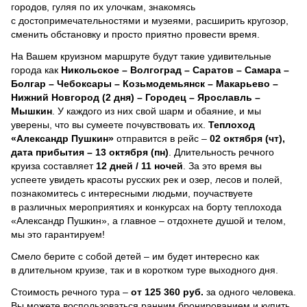
городов, гуляя по их улочкам, знакомясь
с достопримечательностями и музеями, расширить кругозор,
сменить обстановку и просто приятно провести время.
На Вашем круизном маршруте будут такие удивительные
города как
Никольское – Волгоград – Саратов – Самара –
Болгар – Чебоксары – Козьмодемьянск – Макарьево –
Нижний Новгород (2 дня) – Городец – Ярославль –
Мышкин
. У каждого из них свой шарм и обаяние, и мы
уверены, что вы сумеете почувствовать их.
Теплоход
«Александр Пушкин»
отправится в рейс –
02 октября (чт),
дата прибытия – 13 октября (пн)
. Длительность речного
круиза составляет
12 дней / 11 ночей
.
За это время вы
успеете увидеть красоты русских рек и озер, лесов и полей,
познакомитесь с интересными людьми, поучаствуете
в различных мероприятиях и конкурсах на борту теплохода
«Александр Пушкин», а главное – отдохнете душой и телом,
мы это гарантируем!
Смело берите с собой детей – им будет интересно как
в длительном круизе, так и в коротком туре выходного дня.
Стоимость речного тура –
от 125 360 руб.
за одного человека.
Вы можете воспользоваться ранним бронированием и купить