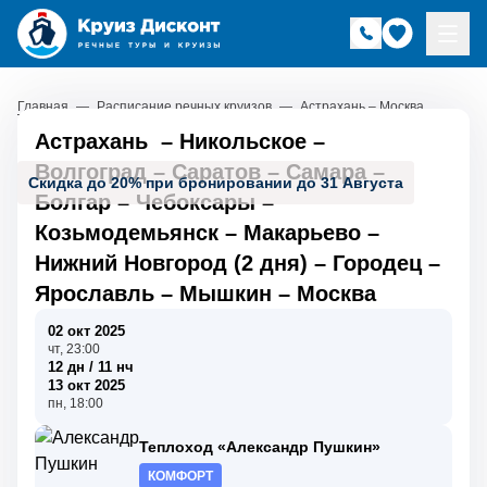
Главная
—
Расписание речных круизов
—
Астрахань – Москва
Астрахань
–
Никольское
–
Волгоград
–
Саратов
–
Самара
–
Скидка до 20% при бронировании до 31 Августа
Болгар
–
Чебоксары
–
Козьмодемьянск
–
Макарьево
–
Нижний Новгород (2 дня)
–
Городец
–
Ярославль
–
Мышкин
–
Москва
02 окт 2025
чт, 23:00
12 дн / 11 нч
13 окт 2025
пн, 18:00
Теплоход «Александр Пушкин»
КОМФОРТ