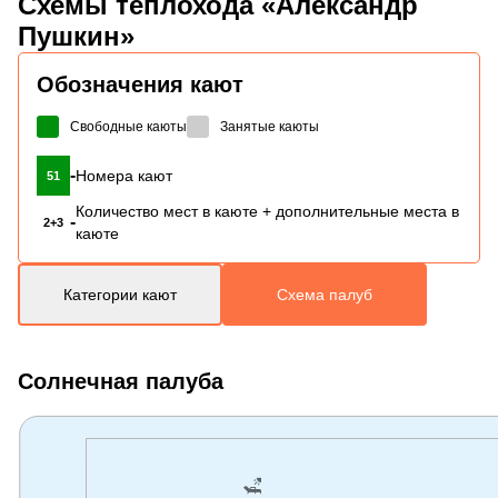
Схемы
теплохода «Александр
Пушкин»
Обозначения кают
Свободные каюты
Занятые каюты
-
Номера кают
51
Количество мест в каюте + дополнительные места в
-
2+3
каюте
Категории кают
Схема палуб
Солнечная палуба