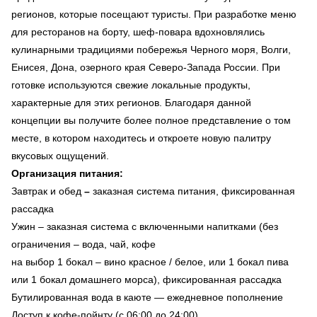
регионов, которые посещают туристы. При разработке меню
для ресторанов на борту, шеф-повара вдохновлялись
кулинарными традициями побережья Черного моря, Волги,
Енисея, Дона, озерного края Северо-Запада России. При
готовке используются свежие локальные продукты,
характерные для этих регионов. Благодаря данной
концепции вы получите более полное представление о том
месте, в котором находитесь и откроете новую палитру
вкусовых ощущений.
Организация питания:
Завтрак и обед
–
заказная система питания, фиксированная
рассадка
Ужин – заказная система с включенными напитками (без
ограничения – вода, чай, кофе
на выбор 1 бокал – вино красное / белое, или 1 бокал пива
или 1 бокал домашнего морса), фиксированная рассадка
Бутилированная вода в каюте — ежедневное пополнение
Доступ к кофе-пойнту (с 06:00 до 24:00)