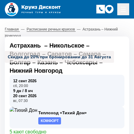
Главная
—
Расписание речных круизов
—
Астрахань – Нижний
Новгород
Астрахань
–
Никольское
–
Волгоград
–
Саратов
–
Самара
–
Скидка до 20% при бронировании до 31 Августа
Болгар
–
Казань
–
Чебоксары
–
Нижний Новгород
12 сент 2026
сб, 20:00
9 дн / 8 нч
20 сент 2026
вс, 07:30
Теплоход «Тихий Дон»
КОМФОРТ
5 кают свободно