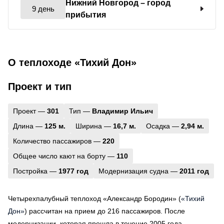
Нижний Новгород
– город
9 день
прибытия
О теплоходе «Тихий Дон»
Проект и тип
Проект —
301
Тип —
Владимир Ильич
Длина —
125 м.
Ширина —
16,7 м.
Осадка —
2,94 м.
Количество пассажиров —
220
Общее число кают на борту —
110
Постройка —
1977 год
Модернизация судна —
2011 год
Четырехпалубный теплоход «Александр Бородин» (
«Тихий
Дон»
) рассчитан на прием до 216 пассажиров. После
модернизации, которая прошла в течение 2005 года,