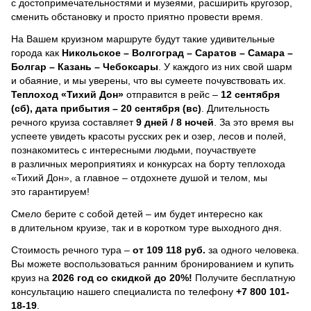
с достопримечательностями и музеями, расширить кругозор,
сменить обстановку и просто приятно провести время.
На Вашем круизном маршруте будут такие удивительные
города как
Никольское – Волгоград – Саратов – Самара –
Болгар – Казань – Чебоксары
. У каждого из них свой шарм
и обаяние, и мы уверены, что вы сумеете почувствовать их.
Теплоход
«Тихий Дон»
отправится в рейс –
12 сентября
(сб), дата прибытия – 20 сентября (вс)
. Длительность
речного круиза составляет
9 дней / 8 ночей
.
За это время вы
успеете увидеть красоты русских рек и озер, лесов и полей,
познакомитесь с интересными людьми, поучаствуете
в различных мероприятиях и конкурсах на борту теплохода
«Тихий Дон», а главное – отдохнете душой и телом, мы
это гарантируем!
Смело берите с собой детей – им будет интересно как
в длительном круизе, так и в коротком туре выходного дня.
Стоимость речного тура –
от 109 118 руб.
за одного человека.
Вы можете воспользоваться ранним бронированием и купить
круиз на
2026 год со скидкой до 20%!
Получите бесплатную
консультацию нашего специалиста по телефону
+7 800 101-
18-19
.