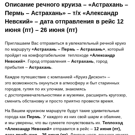
Описание речного круиза – «Астрахань –
Пермь – Астрахань» – т/х «Александр
Невский» – дата отправления в рейс 12
июня (пт) – 26 июня (пт)
Приглашаем Вас отправиться в увлекательный речной круиз
по маршруту
«Астрахань – Пермь – Астрахань»
, который
пройдет на комфортабельном теплоходе
«Александр
Невский»
. Город отправления –
Астрахань
, город
прибытия –
Астрахань
.
Каждое путешествие с компанией «Круиз Дисконт» –
это возможность окунуться в атмосферу и быт старинных
городов, гуляя по их улочкам, знакомясь
с достопримечательностями и музеями, расширить кругозор,
сменить обстановку и просто приятно провести время.
На Вашем круизном маршруте будут такие удивительные
города как
Пермь
. У каждого из них свой шарм и обаяние,
и мы уверены, что вы сумеете почувствовать их.
Теплоход
«Александр Невский»
отправится в рейс –
12 июня (пт),
дата прибытия – 26 июня (пт)
. Длительность речного круиза