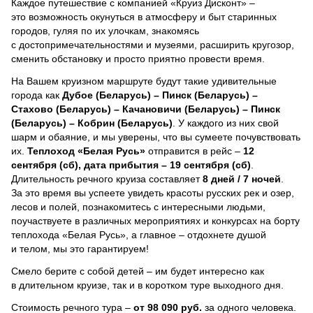
Каждое путешествие с компанией «Круиз Дисконт» –
это возможность окунуться в атмосферу и быт старинных
городов, гуляя по их улочкам, знакомясь
с достопримечательностями и музеями, расширить кругозор,
сменить обстановку и просто приятно провести время.
На Вашем круизном маршруте будут такие удивительные
города как
Дубое (Беларусь) – Пинск (Беларусь) –
Стахово (Беларусь) – Качановичи (Беларусь) – Пинск
(Беларусь) – Кобрин (Беларусь)
. У каждого из них свой
шарм и обаяние, и мы уверены, что вы сумеете почувствовать
их.
Теплоход
«Белая Русь»
отправится в рейс –
12
сентября (сб), дата прибытия – 19 сентября (сб)
.
Длительность речного круиза составляет
8 дней / 7 ночей
.
За это время вы успеете увидеть красоты русских рек и озер,
лесов и полей, познакомитесь с интересными людьми,
поучаствуете в различных мероприятиях и конкурсах на борту
теплохода «Белая Русь», а главное – отдохнете душой
и телом, мы это гарантируем!
Смело берите с собой детей – им будет интересно как
в длительном круизе, так и в коротком туре выходного дня.
Стоимость речного тура –
от 98 090 руб.
за одного человека.