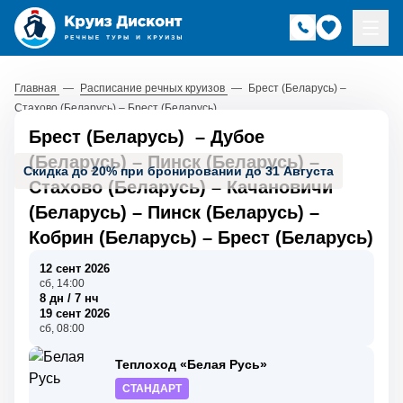
Главная
—
Расписание речных круизов
—
Брест (Беларусь) –
Стахово (Беларусь) – Брест (Беларусь)
Брест (Беларусь)
–
Дубое
(Беларусь)
–
Пинск (Беларусь)
–
Скидка до 20% при бронировании до 31 Августа
Стахово (Беларусь)
–
Качановичи
(Беларусь)
–
Пинск (Беларусь)
–
Кобрин (Беларусь)
–
Брест (Беларусь)
12 сент 2026
сб, 14:00
8 дн / 7 нч
19 сент 2026
сб, 08:00
Теплоход «Белая Русь»
СТАНДАРТ