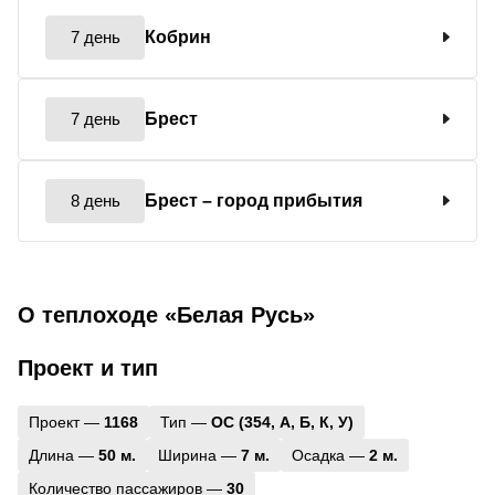
7 день
Кобрин
7 день
Брест
8 день
Брест
– город прибытия
О теплоходе «Белая Русь»
Проект и тип
Проект —
1168
Тип —
ОС (354, А, Б, К, У)
Длина —
50 м.
Ширина —
7 м.
Осадка —
2 м.
Количество пассажиров —
30