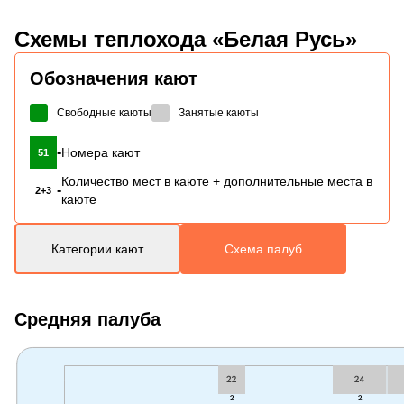
Схемы
теплохода «Белая Русь»
Обозначения кают
Свободные каюты
Занятые каюты
-
Номера кают
51
Количество мест в каюте + дополнительные места в
-
2+3
каюте
Категории кают
Схема палуб
Средняя палуба