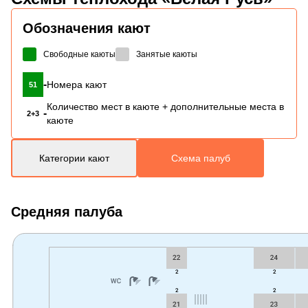
Обозначения кают
Свободные каюты
Занятые каюты
-
Номера кают
51
Количество мест в каюте + дополнительные места в
-
2+3
каюте
Категории кают
Схема палуб
Средняя палуба