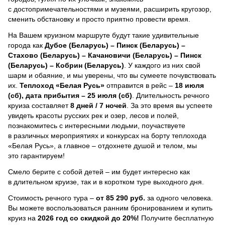
с достопримечательностями и музеями, расширить кругозор,
сменить обстановку и просто приятно провести время.
На Вашем круизном маршруте будут такие удивительные
города как
Дубое (Беларусь) – Пинск (Беларусь) –
Стахово (Беларусь) – Качановичи (Беларусь) – Пинск
(Беларусь) – Кобрин (Беларусь)
. У каждого из них свой
шарм и обаяние, и мы уверены, что вы сумеете почувствовать
их.
Теплоход
«Белая Русь»
отправится в рейс –
18 июля
(сб), дата прибытия – 25 июля (сб)
. Длительность речного
круиза составляет
8 дней / 7 ночей
.
За это время вы успеете
увидеть красоты русских рек и озер, лесов и полей,
познакомитесь с интересными людьми, поучаствуете
в различных мероприятиях и конкурсах на борту теплохода
«Белая Русь», а главное – отдохнете душой и телом, мы
это гарантируем!
Смело берите с собой детей – им будет интересно как
в длительном круизе, так и в коротком туре выходного дня.
Стоимость речного тура –
от 85 290 руб.
за одного человека.
Вы можете воспользоваться ранним бронированием и купить
круиз на
2026 год со скидкой до 20%!
Получите бесплатную