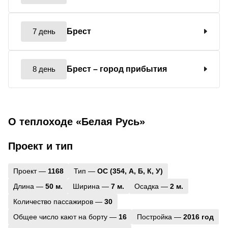
7 день
Брест
8 день
Брест
– город прибытия
О теплоходе «Белая Русь»
Проект и тип
Проект —
1168
Тип —
ОС (354, А, Б, К, У)
Длина —
50 м.
Ширина —
7 м.
Осадка —
2 м.
Количество пассажиров —
30
Общее число кают на борту —
16
Постройка —
2016 год