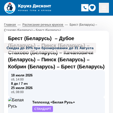
Главная
—
Расписание речных круизов
—
Брест (Беларусь) –
Стахово (Беларусь) – Брест (Беларусь)
Брест (Беларусь)
–
Дубое
(Беларусь)
–
Пинск (Беларусь)
–
Скидка до 20% при бронировании до 31 Августа
Стахово (Беларусь)
–
Качановичи
(Беларусь)
–
Пинск (Беларусь)
–
Кобрин (Беларусь)
–
Брест (Беларусь)
18 июля 2026
сб, 14:00
8 дн / 7 нч
25 июля 2026
сб, 08:00
Теплоход «Белая Русь»
СТАНДАРТ