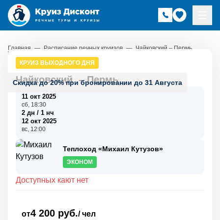
Главная
—
Расписание речных круизов
—
Чайковский – Пермь
КРУИЗ ВЫХОДНОГО ДНЯ
Чайковский
–
Пермь
Скидка до 20% при бронировании до 31 Августа
11 окт 2025
сб, 18:30
2 дн / 1 нч
12 окт 2025
вс, 12:00
Теплоход «Михаил Кутузов»
ЭКОНОМ
Доступных кают нет
4 200 руб.
от
/ чел