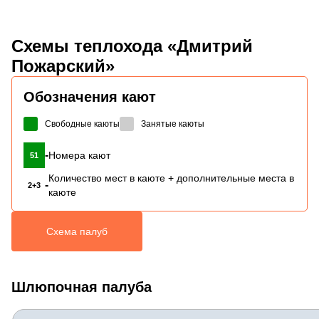
Схемы
теплохода «Дмитрий
Пожарский»
Обозначения кают
Свободные каюты
Занятые каюты
-
Номера кают
51
Количество мест в каюте + дополнительные места в
-
2+3
каюте
Схема палуб
Шлюпочная палуба