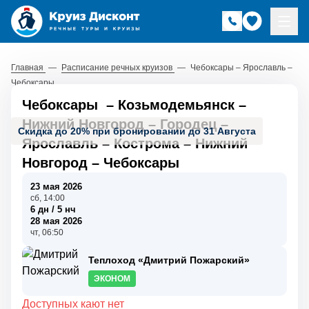
Главная
—
Расписание речных круизов
—
Чебоксары – Ярославль –
Чебоксары
Чебоксары
–
Козьмодемьянск
–
Нижний Новгород
–
Городец
–
Скидка до 20% при бронировании до 31 Августа
Ярославль
–
Кострома
–
Нижний
Новгород
–
Чебоксары
23 мая 2026
сб, 14:00
6 дн / 5 нч
28 мая 2026
чт, 06:50
Теплоход «Дмитрий Пожарский»
ЭКОНОМ
Доступных кают нет