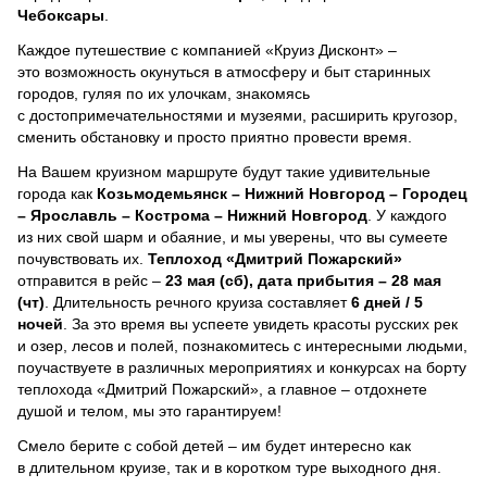
Чебоксары
.
Каждое путешествие с компанией «Круиз Дисконт» –
это возможность окунуться в атмосферу и быт старинных
городов, гуляя по их улочкам, знакомясь
с достопримечательностями и музеями, расширить кругозор,
сменить обстановку и просто приятно провести время.
На Вашем круизном маршруте будут такие удивительные
города как
Козьмодемьянск – Нижний Новгород – Городец
– Ярославль – Кострома – Нижний Новгород
. У каждого
из них свой шарм и обаяние, и мы уверены, что вы сумеете
почувствовать их.
Теплоход
«Дмитрий Пожарский»
отправится в рейс –
23 мая (сб), дата прибытия – 28 мая
(чт)
. Длительность речного круиза составляет
6 дней / 5
ночей
.
За это время вы успеете увидеть красоты русских рек
и озер, лесов и полей, познакомитесь с интересными людьми,
поучаствуете в различных мероприятиях и конкурсах на борту
теплохода «Дмитрий Пожарский», а главное – отдохнете
душой и телом, мы это гарантируем!
Смело берите с собой детей – им будет интересно как
в длительном круизе, так и в коротком туре выходного дня.