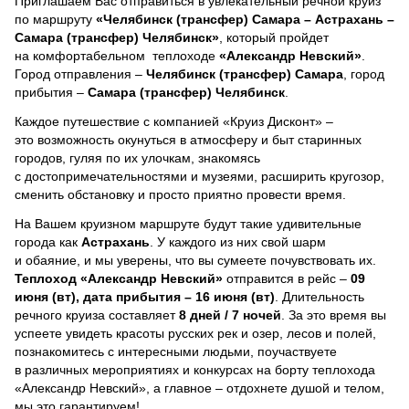
Приглашаем Вас отправиться в увлекательный речной круиз
по маршруту
«Челябинск (трансфер) Самара – Астрахань –
Самара (трансфер) Челябинск»
, который пройдет
на комфортабельном теплоходе
«Александр Невский»
.
Город отправления –
Челябинск (трансфер) Самара
, город
прибытия –
Самара (трансфер) Челябинск
.
Каждое путешествие с компанией «Круиз Дисконт» –
это возможность окунуться в атмосферу и быт старинных
городов, гуляя по их улочкам, знакомясь
с достопримечательностями и музеями, расширить кругозор,
сменить обстановку и просто приятно провести время.
На Вашем круизном маршруте будут такие удивительные
города как
Астрахань
. У каждого из них свой шарм
и обаяние, и мы уверены, что вы сумеете почувствовать их.
Теплоход
«Александр Невский»
отправится в рейс –
09
июня (вт), дата прибытия – 16 июня (вт)
. Длительность
речного круиза составляет
8 дней / 7 ночей
.
За это время вы
успеете увидеть красоты русских рек и озер, лесов и полей,
познакомитесь с интересными людьми, поучаствуете
в различных мероприятиях и конкурсах на борту теплохода
«Александр Невский», а главное – отдохнете душой и телом,
мы это гарантируем!