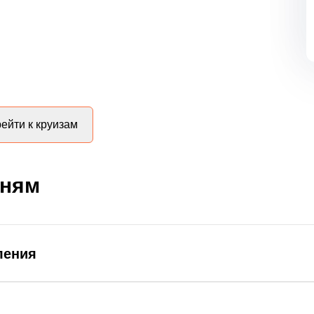
ейти к круизам
дням
ления