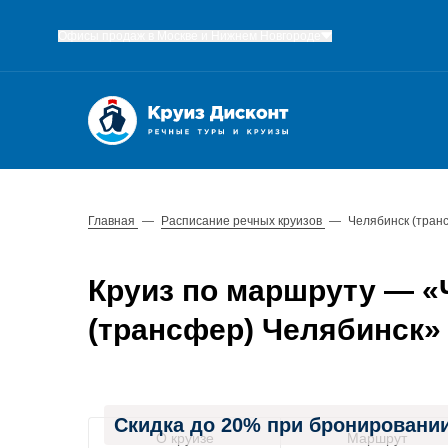
Офисы продаж в Москве и Нижнем Новгороде
Главная
—
Расписание речных круизов
—
Челябинск (тран
Круиз по маршруту — «
(трансфер) Челябинск» с
Скидка до 20% при бронировании
О круизе
Маршрут