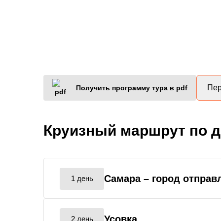
Пер
Получить программу тура в pdf
Круизный маршрут по 
Самара
– город отправ
1 день
Усовка
2 день