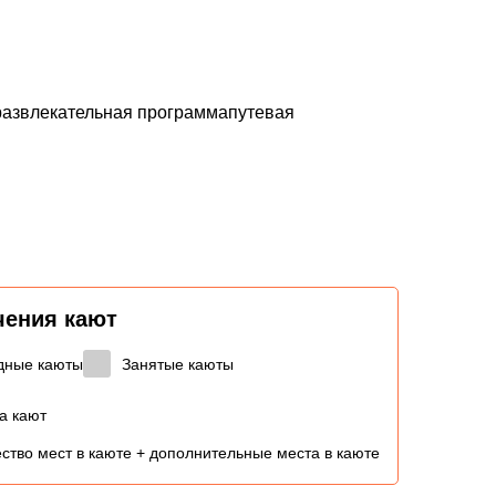
юразвлекательная программапутевая
чения кают
дные каюты
Занятые каюты
а кают
ство мест в каюте + дополнительные места в каюте