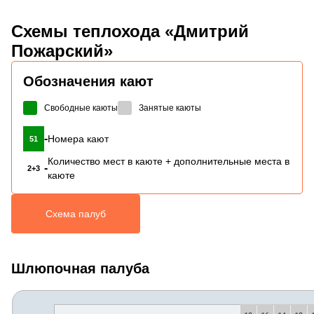
Схемы
теплохода «Дмитрий
Пожарский»
Обозначения кают
Свободные каюты
Занятые каюты
-
Номера кают
51
Количество мест в каюте + дополнительные места в
-
2+3
каюте
Схема палуб
Шлюпочная палуба