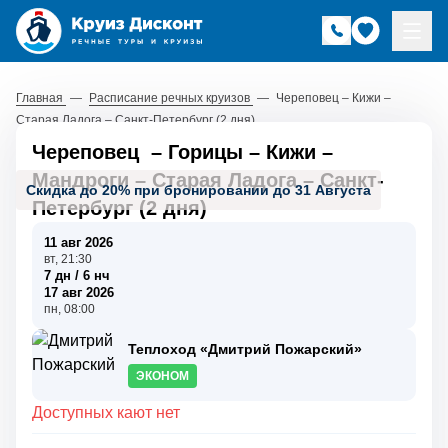
Главная
—
Расписание речных круизов
—
Череповец – Кижи –
Старая Ладога – Санкт-Петербург (2 дня)
Череповец
–
Горицы
–
Кижи
–
Мандроги
–
Старая Ладога
–
Санкт-
Скидка до 20% при бронировании до 31 Августа
Петербург (2 дня)
11 авг 2026
вт, 21:30
7 дн / 6 нч
17 авг 2026
пн, 08:00
Теплоход «Дмитрий Пожарский»
ЭКОНОМ
Доступных кают нет