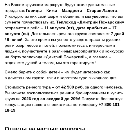
На Вашем круизном маршруте будут такие удивительные
города как
Горицы – Кижи – Мандроги – Старая Ладога
.
У каждого из них свой шарм и обаяние, и мы уверены, что вы
сумеете почувствовать их.
Теплоход
«Дмитрий Пожарский»
отправится в рейс –
11 августа (вт), дата прибытия – 17
августа (пн)
. Длительность речного круиза составляет
7 дней
/ 6 ночей
.
За это время вы успеете увидеть красоты русских
рек и озер, лесов и полей, познакомитесь с интересными
людьми, поучаствуете в различных мероприятиях и конкурсах
на борту теплохода «Дмитрий Пожарский», а главное –
отдохнете душой и телом, мы это гарантируем!
Смело берите с собой детей – им будет интересно как
в длительном круизе, так и в коротком туре выходного дня.
Стоимость речного тура –
от 42 500 руб.
за одного человека.
Вы можете воспользоваться ранним бронированием и купить
круиз на
2026 год со скидкой до 20%!
Получите бесплатную
консультацию нашего специалиста по телефону
+7 800 101-
18-19
.
Ответы на частые вопросы