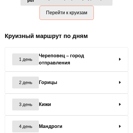
Перейти к круизам
Круизный маршрут по дням
Череповец
– город
1 день
отправления
2 день
Горицы
3 день
Кижи
4 день
Мандроги