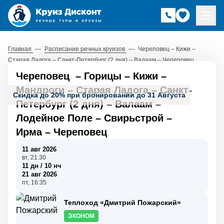
Главная
—
Расписание речных круизов
—
Череповец – Кижи –
Старая Ладога – Санкт-Петербург (2 дня) – Валаам – Череповец
Череповец
–
Горицы
–
Кижи
–
Мандроги
–
Старая Ладога
–
Санкт-
Скидка до 20% при бронировании до 31 Августа
Петербург (2 дня)
–
Валаам
–
Лодейное Поле
–
Свирьстрой
–
Ирма
–
Череповец
11 авг 2026
вт, 21:30
11 дн / 10 нч
21 авг 2026
пт, 16:35
Теплоход «Дмитрий Пожарский»
ЭКОНОМ