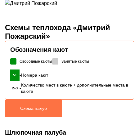
Схемы
теплохода «Дмитрий
Пожарский»
Обозначения кают
Свободные каюты
Занятые каюты
-
Номера кают
51
Количество мест в каюте + дополнительные места в
-
2+3
каюте
Схема палуб
Шлюпочная палуба