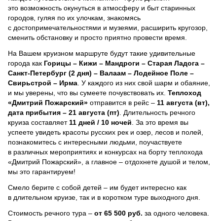
это возможность окунуться в атмосферу и быт старинных
городов, гуляя по их улочкам, знакомясь
с достопримечательностями и музеями, расширить кругозор,
сменить обстановку и просто приятно провести время.
На Вашем круизном маршруте будут такие удивительные
города как
Горицы – Кижи – Мандроги – Старая Ладога –
Санкт-Петербург (2 дня) – Валаам – Лодейное Поле –
Свирьстрой – Ирма
. У каждого из них свой шарм и обаяние,
и мы уверены, что вы сумеете почувствовать их.
Теплоход
«Дмитрий Пожарский»
отправится в рейс –
11 августа (вт),
дата прибытия – 21 августа (пт)
. Длительность речного
круиза составляет
11 дней / 10 ночей
.
За это время вы
успеете увидеть красоты русских рек и озер, лесов и полей,
познакомитесь с интересными людьми, поучаствуете
в различных мероприятиях и конкурсах на борту теплохода
«Дмитрий Пожарский», а главное – отдохнете душой и телом,
мы это гарантируем!
Смело берите с собой детей – им будет интересно как
в длительном круизе, так и в коротком туре выходного дня.
Стоимость речного тура –
от 65 500 руб.
за одного человека.