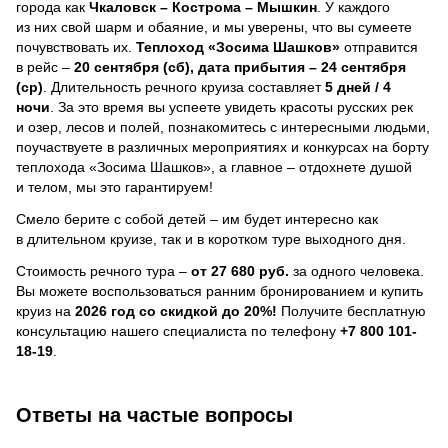
города как
Чкаловск – Кострома – Мышкин
. У каждого
из них свой шарм и обаяние, и мы уверены, что вы сумеете
почувствовать их.
Теплоход
«Зосима Шашков»
отправится
в рейс –
20 сентября (сб), дата прибытия – 24 сентября
(ср)
. Длительность речного круиза составляет
5 дней / 4
ночи
.
За это время вы успеете увидеть красоты русских рек
и озер, лесов и полей, познакомитесь с интересными людьми,
поучаствуете в различных мероприятиях и конкурсах на борту
теплохода «Зосима Шашков», а главное – отдохнете душой
и телом, мы это гарантируем!
Смело берите с собой детей – им будет интересно как
в длительном круизе, так и в коротком туре выходного дня.
Стоимость речного тура –
от 27 680 руб.
за одного человека.
Вы можете воспользоваться ранним бронированием и купить
круиз на
2026 год со скидкой до 20%!
Получите бесплатную
консультацию нашего специалиста по телефону
+7 800 101-
18-19
.
Ответы на частые вопросы