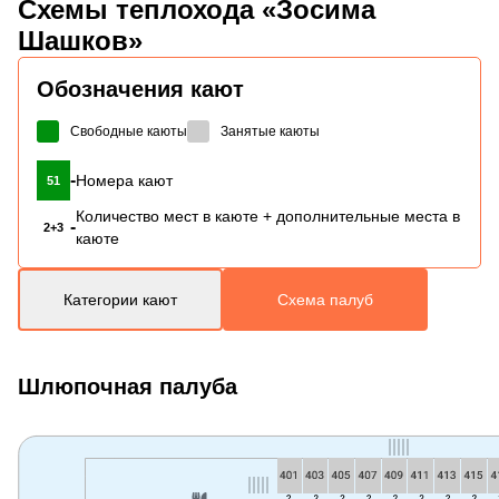
Схемы
теплохода «Зосима
Шашков»
Обозначения кают
Свободные каюты
Занятые каюты
-
Номера кают
51
Количество мест в каюте + дополнительные места в
-
2+3
каюте
Категории кают
Схема палуб
Шлюпочная палуба