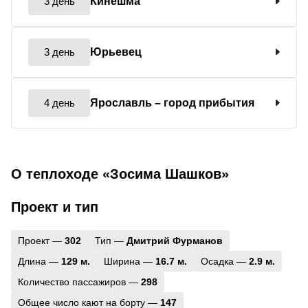
3 день
Кинешма
3 день
Юрьевец
4 день
Ярославль
– город прибытия
О теплоходе «Зосима Шашков»
Проект и тип
Проект —
302
Тип —
Дмитрий Фурманов
Длина —
129 м.
Ширина —
16.7 м.
Осадка —
2.9 м.
Количество пассажиров —
298
Общее число кают на борту —
147