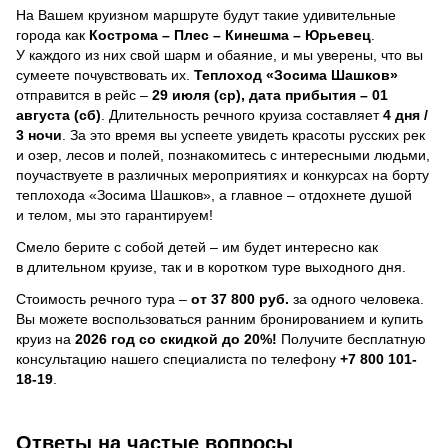
На Вашем круизном маршруте будут такие удивительные
города как
Кострома – Плес – Кинешма – Юрьевец
.
У каждого из них свой шарм и обаяние, и мы уверены, что вы
сумеете почувствовать их.
Теплоход
«Зосима Шашков»
отправится в рейс –
29 июля (ср), дата прибытия – 01
августа (сб)
. Длительность речного круиза составляет
4 дня /
3 ночи
.
За это время вы успеете увидеть красоты русских рек
и озер, лесов и полей, познакомитесь с интересными людьми,
поучаствуете в различных мероприятиях и конкурсах на борту
теплохода «Зосима Шашков», а главное – отдохнете душой
и телом, мы это гарантируем!
Смело берите с собой детей – им будет интересно как
в длительном круизе, так и в коротком туре выходного дня.
Стоимость речного тура –
от 37 800 руб.
за одного человека.
Вы можете воспользоваться ранним бронированием и купить
круиз на
2026 год со скидкой до 20%!
Получите бесплатную
консультацию нашего специалиста по телефону
+7 800 101-
18-19
.
Ответы на частые вопросы