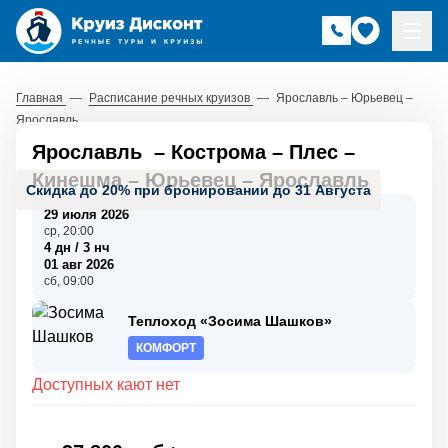
Главная
—
Расписание речных круизов
—
Ярославль – Юрьевец –
Ярославль
Ярославль
–
Кострома
–
Плес
–
Кинешма
–
Юрьевец
–
Ярославль
Скидка до 20% при бронировании до 31 Августа
29 июля 2026
ср, 20:00
4 дн / 3 нч
01 авг 2026
сб, 09:00
Теплоход «Зосима Шашков»
КОМФОРТ
Доступных кают нет