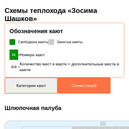
Схемы
теплохода «Зосима
Шашков»
Обозначения кают
Свободные каюты
Занятые каюты
-
Номера кают
51
Количество мест в каюте + дополнительные места в
-
2+3
каюте
Категории кают
Схема палуб
Шлюпочная палуба