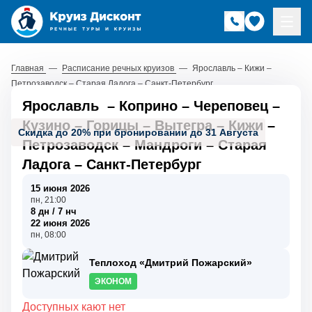
Главная
—
Расписание речных круизов
—
Ярославль – Кижи –
Петрозаводск – Старая Ладога – Санкт-Петербург
Ярославль
–
Коприно
–
Череповец
–
Кузино
–
Горицы
–
Вытегра
–
Кижи
–
Скидка до 20% при бронировании до 31 Августа
Петрозаводск
–
Мандроги
–
Старая
Ладога
–
Санкт-Петербург
15 июня 2026
пн, 21:00
8 дн / 7 нч
22 июня 2026
пн, 08:00
Теплоход «Дмитрий Пожарский»
ЭКОНОМ
Доступных кают нет