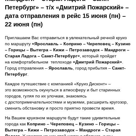
Петербург» – т/х «Дмитрий Пожарский» –
дата отправления в рейс 15 июня (пн) –
22 июня (пн)
Приглашаем Вас отправиться в увлекательный речной круиз
по маршруту
«Ярославль – Коприно – Череповец – Кузино
– Горицы – Вытегра – Кижи – Петрозаводск – Мандроги –
Старая Ладога – Санкт-Петербург»
, который пройдет
на комфортабельном теплоходе
«Дмитрий Пожарский»
.
Город отправления –
Ярославль
, город прибытия –
Санкт-
Петербург
.
Каждое путешествие с компанией «Круиз Дисконт» –
это возможность окунуться в атмосферу и быт старинных
городов, гуляя по их улочкам, знакомясь
с достопримечательностями и музеями, расширить кругозор,
сменить обстановку и просто приятно провести время.
На Вашем круизном маршруте будут такие удивительные
города как
Коприно – Череповец – Кузино – Горицы –
Вытегра – Кижи – Петрозаводск – Мандроги – Старая
Ладога
. У каждого из них свой шарм и обаяние, и мы