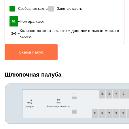
Свободные каюты
Занятые каюты
-
Номера кают
51
Количество мест в каюте + дополнительные места в
-
2+3
каюте
Схема палуб
Шлюпочная палуба