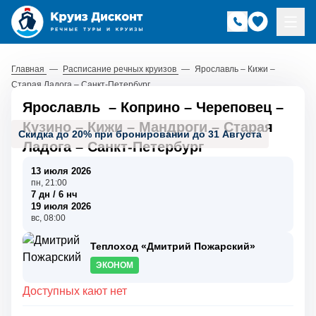
Главная
—
Расписание речных круизов
—
Ярославль – Кижи –
Старая Ладога – Санкт-Петербург
Ярославль
–
Коприно
–
Череповец
–
Кузино
–
Кижи
–
Мандроги
–
Старая
Скидка до 20% при бронировании до 31 Августа
Ладога
–
Санкт-Петербург
13 июля 2026
пн, 21:00
7 дн / 6 нч
19 июля 2026
вс, 08:00
Теплоход «Дмитрий Пожарский»
ЭКОНОМ
Доступных кают нет