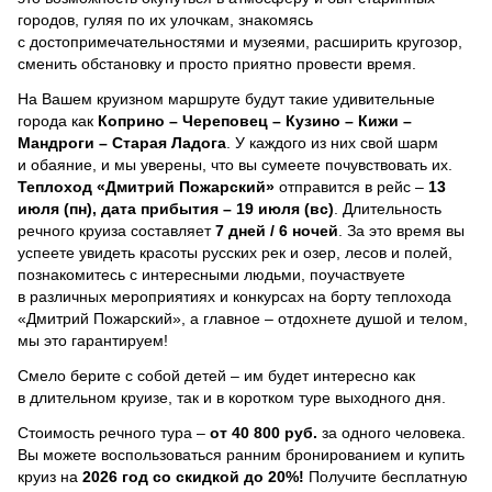
городов, гуляя по их улочкам, знакомясь
с достопримечательностями и музеями, расширить кругозор,
сменить обстановку и просто приятно провести время.
На Вашем круизном маршруте будут такие удивительные
города как
Коприно – Череповец – Кузино – Кижи –
Мандроги – Старая Ладога
. У каждого из них свой шарм
и обаяние, и мы уверены, что вы сумеете почувствовать их.
Теплоход
«Дмитрий Пожарский»
отправится в рейс –
13
июля (пн), дата прибытия – 19 июля (вс)
. Длительность
речного круиза составляет
7 дней / 6 ночей
.
За это время вы
успеете увидеть красоты русских рек и озер, лесов и полей,
познакомитесь с интересными людьми, поучаствуете
в различных мероприятиях и конкурсах на борту теплохода
«Дмитрий Пожарский», а главное – отдохнете душой и телом,
мы это гарантируем!
Смело берите с собой детей – им будет интересно как
в длительном круизе, так и в коротком туре выходного дня.
Стоимость речного тура –
от 40 800 руб.
за одного человека.
Вы можете воспользоваться ранним бронированием и купить
круиз на
2026 год со скидкой до 20%!
Получите бесплатную