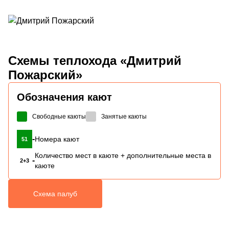
Схемы
теплохода «Дмитрий
Пожарский»
Обозначения кают
Свободные каюты
Занятые каюты
-
Номера кают
51
Количество мест в каюте + дополнительные места в
-
2+3
каюте
Схема палуб