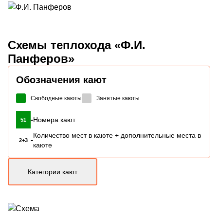
Схемы
теплохода «Ф.И.
Панферов»
Обозначения кают
Свободные каюты
Занятые каюты
-
Номера кают
51
Количество мест в каюте + дополнительные места в
-
2+3
каюте
Категории кают