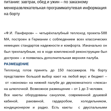
питание: завтрак, обед и ужин – по заказному
менюразвлекательная программапутевая информация
на борту
«
Ф.И. Панферов
»
–
четырёхпалубный теплоход проекта-588
МА, построен в Германии с соблюдением всех классических
немецких стандартов надежности и комфорта. Изначально он
был трехпалубным, но в ходе комплексной реконструкции был
достроен
–
и появилась дополнительная верхняя палуба.
РАЗМЕЩЕНИЕ
Теплоход готов принять до 150 пассажиров. На борту
представлен большой выбор кают на любой вкус и бюджет –
от «эконома» на нижней палубе до двухкомнатного «люкса»
на шлюпочной. Возможное размещение – от 1 до 3 человек.
Все каюты оборудованы санузлом, современной душевой
кабиной, раковиной, гардеробом, холодильником,
кондиционером и радио. Есть каюты с двуспальными