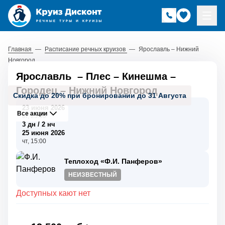
Главная
—
Расписание речных круизов
—
Ярославль – Нижний
Новгород
Ярославль
–
Плес
–
Кинешма
–
Городец
–
Нижний Новгород
Скидка до 20% при бронировании до 31 Августа
23 июня 2026
Все акции
вт, 23:00
3 дн / 2 нч
25 июня 2026
чт, 15:00
Теплоход «Ф.И. Панферов»
НЕИЗВЕСТНЫЙ
Доступных кают нет