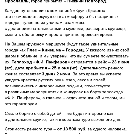
Ярославль
, город прибытия –
Нижний Новгород
.
Каждое путешествие с компанией «Круиз Дисконт» –
это возможность окунуться в атмосферу и быт старинных
городов, гуляя по их улочкам, знакомясь
с достопримечательностями и музеями, расширить кругозор,
сменить обстановку и просто приятно провести время.
На Вашем круизном маршруте будут такие удивительные
города как
Плес – Кинешма – Городец
. У каждого из них свой
шарм и обаяние, и мы уверены, что вы сумеете почувствовать
их.
Теплоход
«Ф.И. Панферов»
отправится в рейс –
23 июня
(вт), дата прибытия – 25 июня (чт)
. Длительность речного
круиза составляет
3 дня / 2 ночи
.
За это время вы успеете
увидеть красоты русских рек и озер, лесов и полей,
познакомитесь с интересными людьми, поучаствуете
в различных мероприятиях и конкурсах на борту теплохода
«Ф.И. Панферов», а главное – отдохнете душой и телом, мы
это гарантируем!
Смело берите с собой детей – им будет интересно как
в длительном круизе, так и в коротком туре выходного дня.
Стоимость речного тура –
от 13 500 руб.
за одного человека.