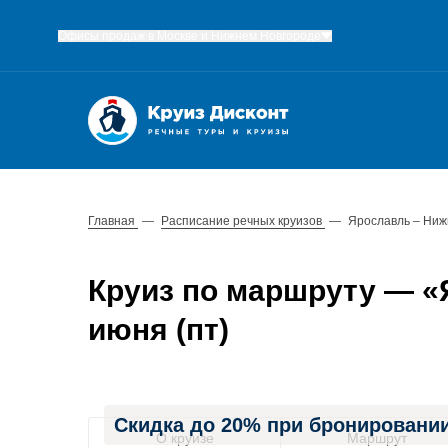
Офисы продаж в Москве и Нижнем Новгороде
Главная
—
Расписание речных круизов
—
Ярославль – Ниж
Круиз по маршруту — «Я
июня (пт)
Скидка до 20% при бронировании
О круизе
Маршрут