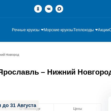
Речные круизы
Морские круизы
Теплоходы
Акции
ний Новгород
рославль – Нижний Новгород»
 до 31 Августа
О теплоходе
Цены