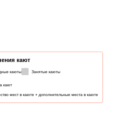
чения кают
дные каюты
Занятые каюты
а кают
ство мест в каюте + дополнительные места в каюте