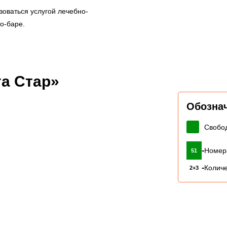
зоваться услугой лечебно-
о-баре.
а Стар»
Обозна
Свобо
-
Номер
51
-
Количе
2+3