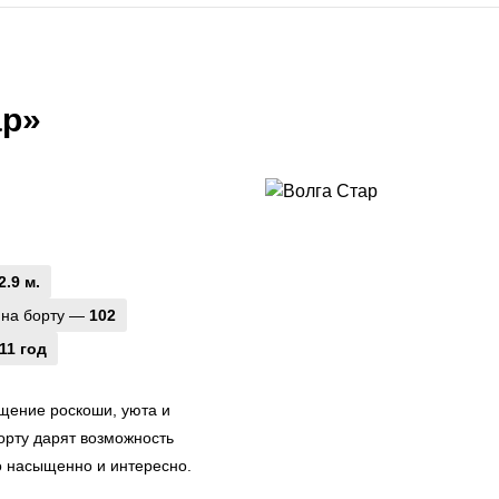
ар»
2.9 м.
 на борту —
102
11 год
щение роскоши, уюта и
орту дарят возможность
о насыщенно и интересно.