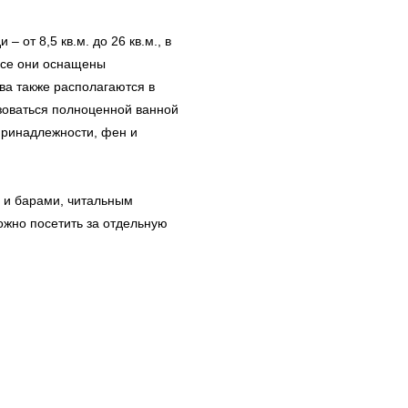
 от 8,5 кв.м. до 26 кв.м., в
 Все они оснащены
ва также располагаются в
ьзоваться полноценной ванной
принадлежности, фен и
 и барами, читальным
ожно посетить за отдельную