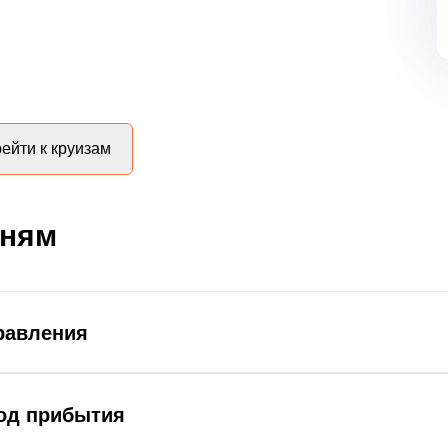
ейти к круизам
дням
равления
род прибытия