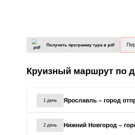
Пер
Получить программу тура в pdf
Круизный маршрут по 
Ярославль
– город отп
1 день
Нижний Новгород
– го
2 день