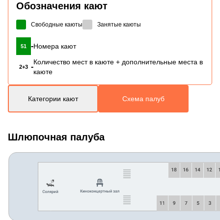
Обозначения кают
Свободные каюты
Занятые каюты
-
Номера кают
51
Количество мест в каюте + дополнительные места в
-
2+3
каюте
Категории кают
Схема палуб
Шлюпочная палуба