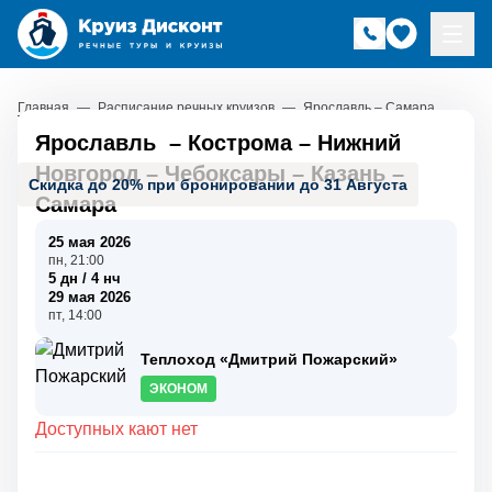
Главная
—
Расписание речных круизов
—
Ярославль – Самара
Ярославль
–
Кострома
–
Нижний
Новгород
–
Чебоксары
–
Казань
–
Скидка до 20% при бронировании до 31 Августа
Самара
25 мая 2026
пн, 21:00
5 дн / 4 нч
29 мая 2026
пт, 14:00
Теплоход «Дмитрий Пожарский»
ЭКОНОМ
Доступных кают нет