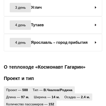
3 день
Углич
4 день
Тутаев
4 день
Ярославль
– город прибытия
О теплоходе «Космонавт Гагарин»
Проект и тип
Проект —
588
Тип —
В.Чкалов/Родина
Длина —
97 м.
Ширина —
14 м.
Осадка —
2.4 м.
Количество пассажиров —
152