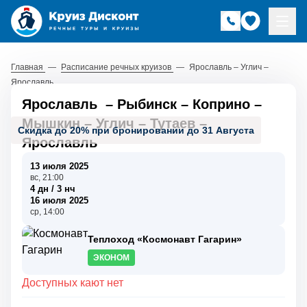
Главная
—
Расписание речных круизов
—
Ярославль – Углич –
Ярославль
Ярославль
–
Рыбинск
–
Коприно
–
Мышкин
–
Углич
–
Тутаев
–
Скидка до 20% при бронировании до 31 Августа
Ярославль
13 июля 2025
вс, 21:00
4 дн / 3 нч
16 июля 2025
ср, 14:00
Теплоход «Космонавт Гагарин»
ЭКОНОМ
Доступных кают нет