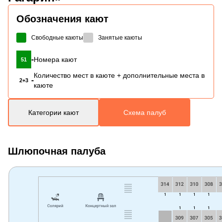
Обозначения кают
Свободные каюты
Занятые каюты
-
Номера кают
51
Количество мест в каюте + дополнительные места в
-
2+3
каюте
Категории кают
Схема палуб
Шлюпочная палуба