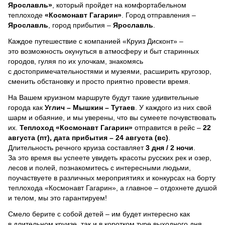
Ярославль»
, который пройдет на комфортабельном
теплоходе
«Космонавт Гагарин»
. Город отправления –
Ярославль
, город прибытия –
Ярославль
.
Каждое путешествие с компанией «Круиз Дисконт» –
это возможность окунуться в атмосферу и быт старинных
городов, гуляя по их улочкам, знакомясь
с достопримечательностями и музеями, расширить кругозор,
сменить обстановку и просто приятно провести время.
На Вашем круизном маршруте будут такие удивительные
города как
Углич – Мышкин – Тутаев
. У каждого из них свой
шарм и обаяние, и мы уверены, что вы сумеете почувствовать
их.
Теплоход
«Космонавт Гагарин»
отправится в рейс –
22
августа (пт), дата прибытия – 24 августа (вс)
.
Длительность речного круиза составляет
3 дня / 2 ночи
.
За это время вы успеете увидеть красоты русских рек и озер,
лесов и полей, познакомитесь с интересными людьми,
поучаствуете в различных мероприятиях и конкурсах на борту
теплохода «Космонавт Гагарин», а главное – отдохнете душой
и телом, мы это гарантируем!
Смело берите с собой детей – им будет интересно как
в длительном круизе, так и в коротком туре выходного дня.