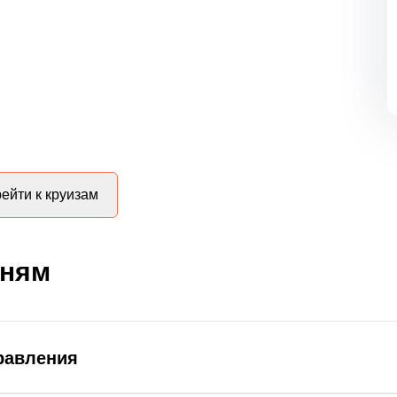
ейти к круизам
дням
равления