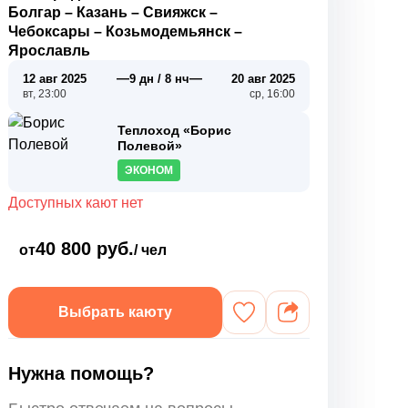
Болгар
–
Казань
–
Свияжск
–
Чебоксары
–
Козьмодемьянск
–
Ярославль
—
—
12 авг 2025
9 дн / 8 нч
20 авг 2025
вт, 23:00
ср, 16:00
Теплоход «Борис
Полевой»
ЭКОНОМ
Доступных кают нет
40 800 руб.
от
/ чел
Выбрать каюту
Нужна помощь?