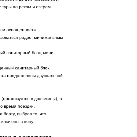
е туры по рекам и озерам
ени оснащенности:
зоваться радио, минимальным
й санитарный блок, мини-
енный санитарный блок,
ста представлены двуспальной
е
(организуется в две смены), а
во время поездки.
 борту, выбрав то, что
включены в цену.
кательные мероприятия: