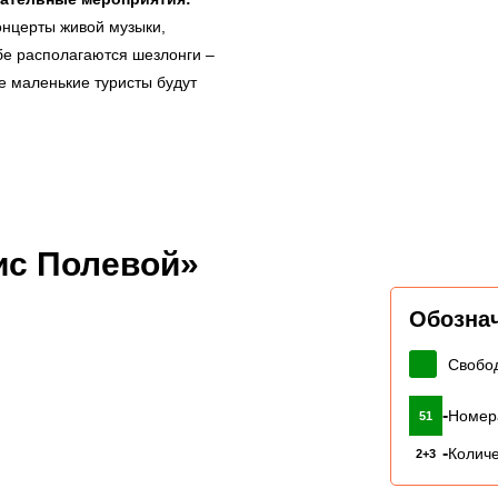
онцерты живой музыки,
бе располагаются шезлонги –
е маленькие туристы будут
ис Полевой»
Обозна
Свобо
-
Номер
51
-
Количе
2+3