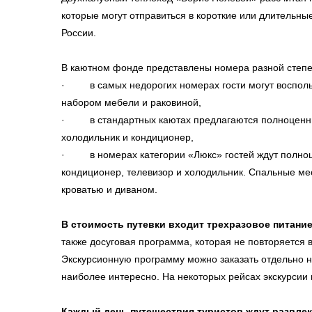
которые могут отправиться в короткие или длительны
России.
В каютном фонде представлены номера разной степ
· в самых недорогих номерах гости могут восполь
набором мебели и раковиной,
· в стандартных каютах предлагаются полноценны
холодильник и кондиционер,
· в номерах категории «Люкс» гостей ждут полноц
кондиционер, телевизор и холодильник. Спальные ме
кроватью и диваном.
В стоимость путевки входит трехразовое питани
также досуговая программа, которая не повторяется 
Экскурсионную программу можно заказать отдельно на
наиболее интересно. На некоторых рейсах экскурсии 
Каждый день путешествия туристов ждут развле