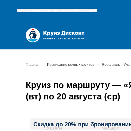
Офисы продаж в Москве и Нижнем Новгороде
Главная
—
Расписание речных круизов
—
Ярославль – Уль
Круиз по маршруту — «Я
(вт) по 20 августа (ср)
Скидка до 20% при бронировании
О круизе
Маршрут