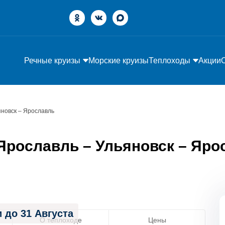
Речные круизы
Морские круизы
Теплоходы
Акции
яновск – Ярославль
рославль – Ульяновск – Ярос
 до 31 Августа
О теплоходе
Цены