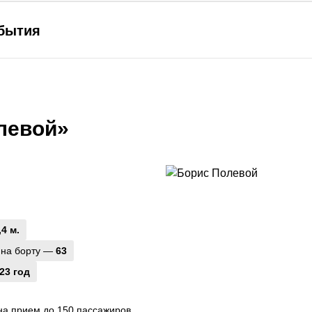
ибытия
левой»
,4 м.
 на борту —
63
23 год
на прием до 150 пассажиров,