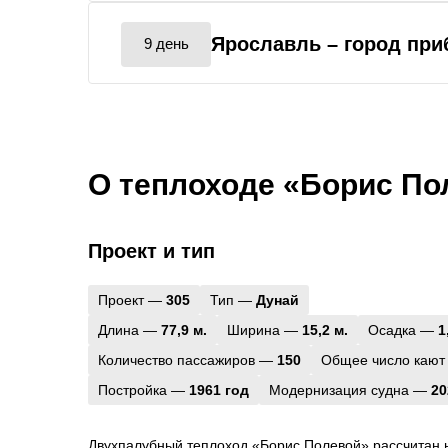
Ярославль
– город пр
9 день
О теплоходе «Борис По
Проект и тип
Проект —
305
Тип —
Дунай
Длина —
77,9 м.
Ширина —
15,2 м.
Осадка —
1
Количество пассажиров —
150
Общее число кают
Постройка —
1961 год
Модернизация судна —
20
Двухпалубный теплоход «Борис Полевой» рассчитан 