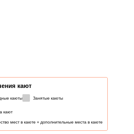
чения кают
дные каюты
Занятые каюты
а кают
ство мест в каюте + дополнительные места в каюте