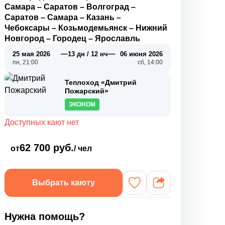
Самара
–
Саратов
–
Волгоград
–
Саратов
–
Самара
–
Казань
–
Чебоксары
–
Козьмодемьянск
–
Нижний
Новгород
–
Городец
–
Ярославль
—
—
25 мая 2026
13 дн / 12 нч
06 июня 2026
пн, 21:00
сб, 14:00
Теплоход «Дмитрий
Пожарский»
ЭКОНОМ
Доступных кают нет
62 700 руб.
от
/ чел
Выбрать каюту
Нужна помощь?