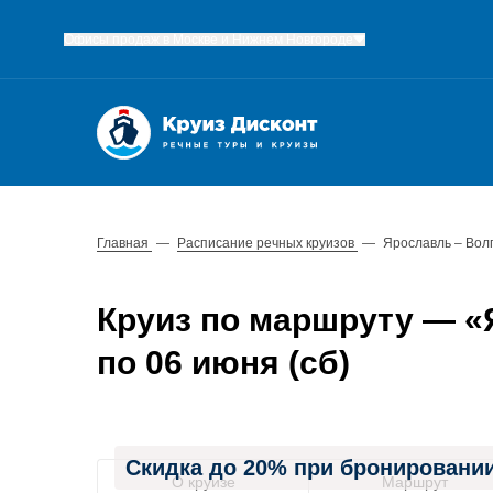
Офисы продаж в Москве и Нижнем Новгороде
Главная
—
Расписание речных круизов
—
Ярославль – Вол
Круиз по маршруту — «Я
по 06 июня (сб)
Скидка до 20% при бронировании
О круизе
Маршрут