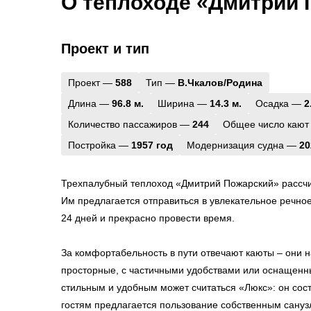
О теплоходе «Дмитрий 
Проект и тип
Проект —
588
Тип —
В.Чкалов/Родина
Длина —
96.8 м.
Ширина —
14.3 м.
Осадка —
2
Количество пассажиров —
244
Общее число кают
Постройка —
1957 год
Модернизация судна —
20
Трехпалубный теплоход «Дмитрий Пожарский» рассчи
Им предлагается отправиться в увлекательное речное
24 дней и прекрасно провести время.
За комфортабельность в пути отвечают каюты – они н
просторные, с частичными удобствами или оснащен
стильным и удобным может считаться «Люкс»: он состо
гостям предлагается пользование собственным сануз