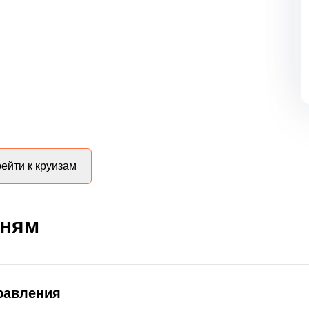
ейти к круизам
дням
равления