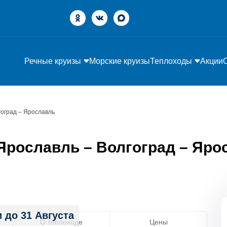
Речные круизы
Морские круизы
Теплоходы
Акции
гоград – Ярославль
рославль – Волгоград – Ярос
 до 31 Августа
О теплоходе
Цены