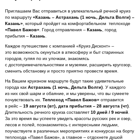
Приглашаем Вас отправиться в увлекательный речной круиз
по маршруту
«Казань – Астрахань (1 ночь, Дельта Волги) –
Казань»
, который пройдет на комфортабельном теплоходе
«Павел Бажов»
. Город отправления –
Казань
, город
прибытия –
Казань
.
Каждое путешествие с компанией «Круиз Дисконт» –
это возможность окунуться в атмосферу и быт старинных
городов, гуляя по их улочкам, знакомясь
с достопримечательностями и музеями, расширить кругозор,
сменить обстановку и просто приятно провести время.
На Вашем круизном маршруте будут такие удивительные
города как
Астрахань (1 ночь, Дельта Волги)
. У каждого
из них свой шарм и обаяние, и мы уверены, что вы сумеете
почувствовать их.
Теплоход
«Павел Бажов»
отправится
в рейс –
19 августа (вт), дата прибытия – 28 августа (чт)
.
Длительность речного круиза составляет
10 дней / 9 ночей
.
За это время вы успеете увидеть красоты русских рек и озер,
лесов и полей, познакомитесь с интересными людьми,
поучаствуете в различных мероприятиях и конкурсах на борту
теплохода «Павел Бажов», а главное – отдохнете душой