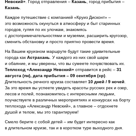
Невский»
. Город отправления –
Казань
, город прибытия –
Казань
.
Каждое путешествие с компанией «Круиз Дисконт» –
это возможность окунуться в атмосферу и быт старинных
городов, гуляя по их улочкам, знакомясь
с достопримечательностями и музеями, расширить кругозор,
сменить обстановку и просто приятно провести время.
На Вашем круизном маршруте будут такие удивительные
города как
Астрахань
. У каждого из них свой шарм
и обаяние, и мы уверены, что вы сумеете почувствовать их.
Теплоход
«Александр Невский»
отправится в рейс –
31
августа (пн), дата прибытия – 09 сентября (ср)
.
Длительность речного круиза составляет
10 дней / 9 ночей
.
За это время вы успеете увидеть красоты русских рек и озер,
лесов и полей, познакомитесь с интересными людьми,
поучаствуете в различных мероприятиях и конкурсах на борту
теплохода «Александр Невский», а главное – отдохнете
душой и телом, мы это гарантируем!
Смело берите с собой детей – им будет интересно как
в длительном круизе, так и в коротком туре выходного дня.