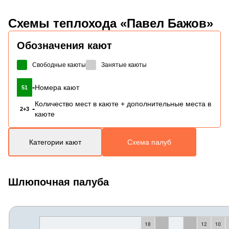
Схемы
теплохода «Павел Бажов»
Обозначения кают
Свободные каюты
Занятые каюты
-
Номера кают
51
Количество мест в каюте + дополнительные места в
-
2+3
каюте
Категории кают
Схема палуб
Шлюпочная палуба