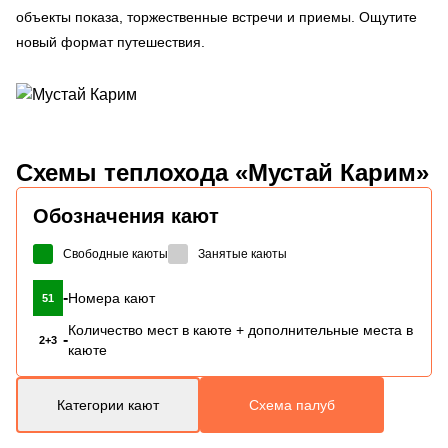
объекты показа, торжественные встречи и приемы. Ощутите
новый формат путешествия.
Схемы
теплохода «Мустай Карим»
Обозначения кают
Свободные каюты
Занятые каюты
-
Номера кают
51
Количество мест в каюте + дополнительные места в
-
2+3
каюте
Категории кают
Схема палуб