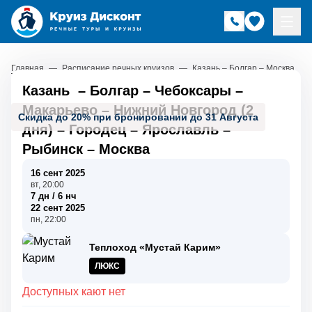
Главная
—
Расписание речных круизов
—
Казань – Болгар – Москва
Казань
–
Болгар
–
Чебоксары
–
Макарьево
–
Нижний Новгород (2
Скидка до 20% при бронировании до 31 Августа
дня)
–
Городец
–
Ярославль
–
Рыбинск
–
Москва
16 сент 2025
вт, 20:00
7 дн / 6 нч
22 сент 2025
пн, 22:00
Теплоход «Мустай Карим»
ЛЮКС
Доступных кают нет