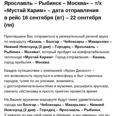
Ярославль – Рыбинск – Москва» – т/х
«Мустай Карим» – дата отправления
в рейс 16 сентября (вт) – 22 сентября
(пн)
Приглашаем Вас отправиться в увлекательный речной круиз
по маршруту
«Казань – Болгар – Чебоксары – Макарьево –
Нижний Новгород (2 дня) – Городец – Ярославль –
Рыбинск – Москва»
, который пройдет на комфортабельном
теплоходе
«Мустай Карим»
. Город отправления –
Казань
,
город прибытия –
Москва
.
Каждое путешествие с компанией «Круиз Дисконт» –
это возможность окунуться в атмосферу и быт старинных
городов, гуляя по их улочкам, знакомясь
с достопримечательностями и музеями, расширить кругозор,
сменить обстановку и просто приятно провести время.
На Вашем круизном маршруте будут такие удивительные
города как
Болгар – Чебоксары – Макарьево – Нижний
Новгород (2 дня) – Городец – Ярославль – Рыбинск
.
У каждого из них свой шарм и обаяние, и мы уверены, что вы