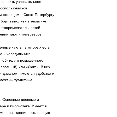
овершить увлекательное
воспользоваться
м столицам – Санкт-Петербургу
 борт выполнен в тематике
остопримечательностей
ении кают и интерьеров.
нные каюты, в которых есть
а и холодильника.
 Любителям повышенного
норамный) или «Люкс». В них
и диваном, имеются удобства и
дложены туалетные
е. Основные дневные и
аре и библиотеке. Имеется
ремяпровождения в солнечную