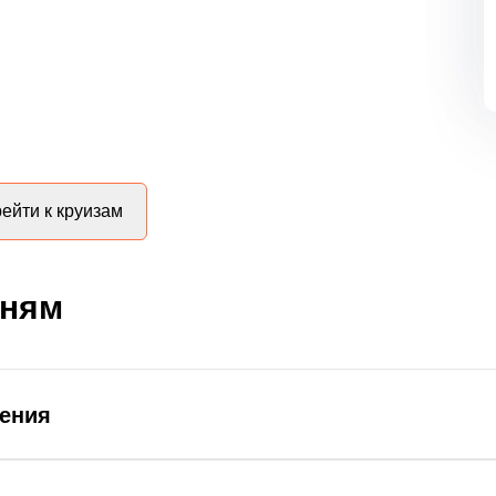
ейти к круизам
дням
ления