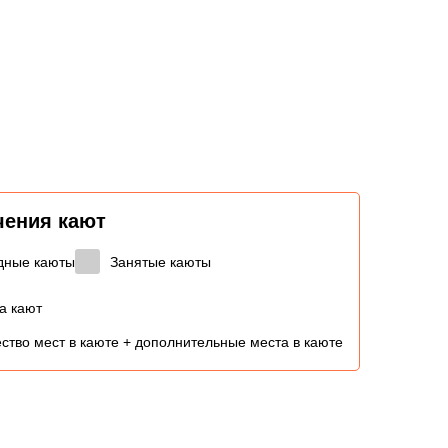
чения кают
дные каюты
Занятые каюты
а кают
ство мест в каюте + дополнительные места в каюте