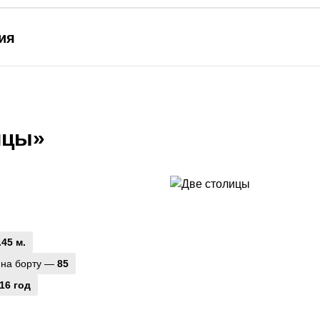
ия
ицы»
.45 м.
 на борту —
85
16 год