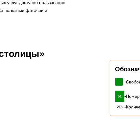
ных услуг доступно пользование
кже полезный фиточай и
 столицы»
Обозна
Свобо
-
Номер
51
-
Количе
2+3