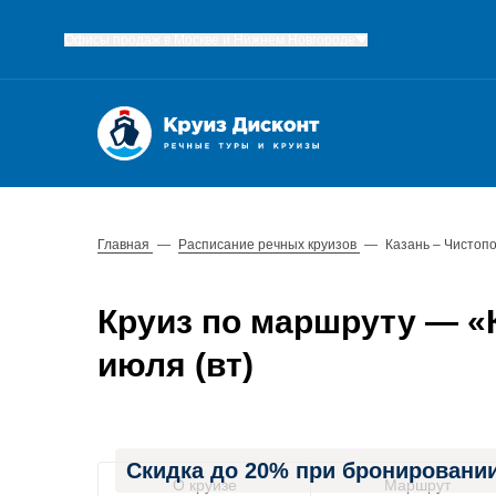
Офисы продаж в Москве и Нижнем Новгороде
Главная
—
Расписание речных круизов
—
Казань – Чистопо
Круиз по маршруту — «К
июля (вт)
Скидка до 20% при бронировании
О круизе
Маршрут