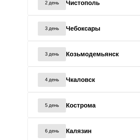
Чистополь
2 день
Чебоксары
3 день
Козьмодемьянск
3 день
Чкаловск
4 день
Кострома
5 день
Калязин
6 день