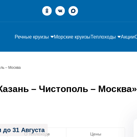
Речные круизы
Морские круизы
Теплоходы
Акции
ль – Москва
азань – Чистополь – Москва» 
 до 31 Августа
О теплоходе
Цены