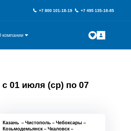
+7 800 101-18-19
+7 495 135-18-85
О компании
с 01 июля (ср) по 07
Казань
–
Чистополь
–
Чебоксары
–
Козьмодемьянск
–
Чкаловск
–